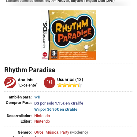
También conocido como:
Rhythm Heaven, Rhythm Tengoku Gold (JPN)
Rhythm Paradise
Usuarios (13)
Analisis
10
“Excelente”
También para:
Wii
Comprar Para:
DS por solo 9,95€ en xtralife
Wii por 36,95€ en xtralife
Desarrollador:
Nintendo
Editor:
Nintendo
Género:
Otros
,
Música
,
Party
(
Moderno
)