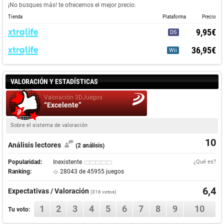
¡No busques más! te ofrecemos el mejor precio.
Tienda
Plataforma
Precio
9,95€
DS
36,95€
Wii
VALORACIÓN Y ESTADÍSTICAS
Valoración 3DJuegos
“Excelente”
Sobre el sistema de valoración
10
Análisis lectores
(2 análisis)
Popularidad:
Inexistente
¿Qué es?
Ranking:
28043 de 45955 juegos
6,4
Expectativas / Valoración
(
316
votos)
1
2
3
4
5
6
7
8
9
10
Tu voto: