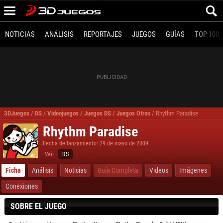
NOTICIAS
ANÁLISIS
REPORTAJES
JUEGOS
GUÍAS
TOP 100
3DJuegos
/
DS
/
Videojuegos
/
Juegos DS
/
Juegos Otros
/
Rhythm Paradise
Rhythm Paradise
Fecha de lanzamiento: 29 de mayo de 2009
Wii
DS
Ficha
Análisis
Noticias
Guía Completa
Videos
Imágenes
Conexiones
SOBRE EL JUEGO