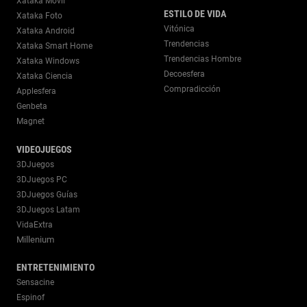
Xataka Móvil
ESTILO DE VIDA
Xataka Foto
Vitónica
Xataka Android
Trendencias
Xataka Smart Home
Trendencias Hombre
Xataka Windows
Decoesfera
Xataka Ciencia
Compradicción
Applesfera
Genbeta
Magnet
VIDEOJUEGOS
3DJuegos
3DJuegos PC
3DJuegos Guías
3DJuegos Latam
VidaExtra
Millenium
ENTRETENIMIENTO
Sensacine
Espinof