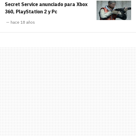
Secret Service anunciado para Xbox
carácter inicial), pero no mayúsculas, espacios,
¿Todavía no tienes cuenta?
tildes o caracteres especiales.
360, PlayStation 2 y Pc
He leído y acepto la
politica de
hace 18 años
Regístrate gratis
privacidad y de participación
Registrarse en 3DJuegos
El inicio de sesión con Facebook ya no está
disponible, pero puedes seguir usando tu cuenta
de 3DJuegos:
Entra con Google
Recupera tu acceso con Facebook
¿Ya tienes cuenta?
Entra en 3DJuegos