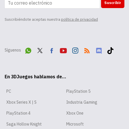
Suscribir
Suscribiéndote aceptas nuestra
política de privacidad
Síguenos
Wha
Twit
Fac
Yout
Inst
RSS
Disc
Tikt
tsA
ter
ebo
ube
agr
ord
ok
En 3DJuegos hablamos de...
pp
ok
am
PC
PlayStation 5
Xbox Series X | S
Industria Gaming
PlayStation 4
Xbox One
Saga Hollow Knight
Microsoft