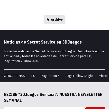
Archivo
Noticias de Secret Service en 3DJuegos
Todas las noticias de Secret Service en 3djuegos. Descubre la última
actualidad y todas las novedades de Secret Service para PC,
PlayStation 2, Xbox 360.
OTROS TEMAS:
PC
PlayStation 5
Saga Hollow Knight
Micros
RECIBE "3DJuegos Semanal", NUESTRA NEWSLETTER
SEMANAL