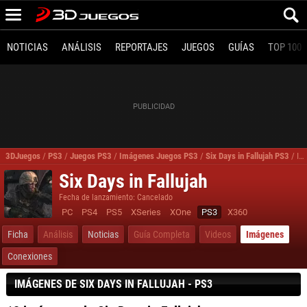
NOTICIAS
ANÁLISIS
REPORTAJES
JUEGOS
GUÍAS
TOP 100
3DJuegos
/
PS3
/
Juegos PS3
/
Imágenes Juegos PS3
/
Six Days in Fallujah PS3
/
Imágenes, fotos Six Days in Fallujah para PS3
Six Days in Fallujah
Fecha de lanzamiento: Cancelado
PC
PS4
PS5
XSeries
XOne
PS3
X360
Ficha
Análisis
Noticias
Guía Completa
Videos
Imágenes
Conexiones
IMÁGENES DE SIX DAYS IN FALLUJAH - PS3