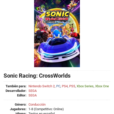
Sonic Racing: CrossWorlds
También para:
Nintendo Switch 2
,
PC
,
PS4
,
PS5
,
Xbox Series
,
Xbox One
Desarrollador:
SEGA
Editor:
SEGA
Género:
Conducción
Jugadores:
1-8 (Competitivo: Online)
Idioma:
Textos en español