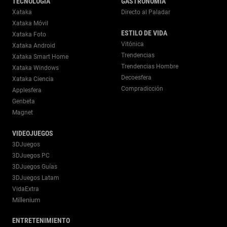
TECNOLOGÍA
GASTRONOMÍA
Xataka
Directo al Paladar
Xataka Móvil
ESTILO DE VIDA
Xataka Foto
Vitónica
Xataka Android
Trendencias
Xataka Smart Home
Trendencias Hombre
Xataka Windows
Decoesfera
Xataka Ciencia
Compradicción
Applesfera
Genbeta
Magnet
VIDEOJUEGOS
3DJuegos
3DJuegos PC
3DJuegos Guías
3DJuegos Latam
VidaExtra
Millenium
ENTRETENIMIENTO