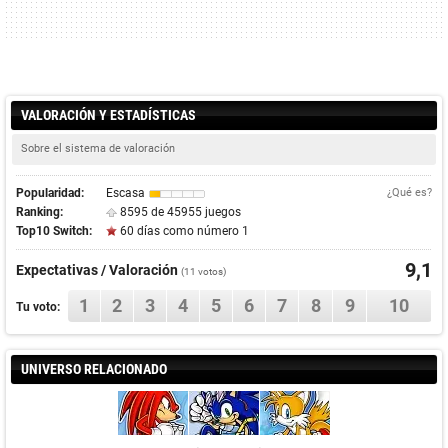
VALORACIÓN Y ESTADÍSTICAS
Sobre el sistema de valoración
Popularidad:
Escasa
¿Qué es?
Ranking:
8595 de 45955 juegos
Top10 Switch:
60 días como número 1
9,1
Expectativas / Valoración
(
11
votos)
1
2
3
4
5
6
7
8
9
10
Tu voto:
UNIVERSO RELACIONADO