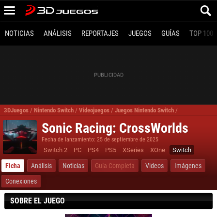
NOTICIAS
ANÁLISIS
REPORTAJES
JUEGOS
GUÍAS
TOP 100
3DJuegos
/
Nintendo Switch
/
Videojuegos
/
Juegos Nintendo Switch
/
Juegos Conduc
Sonic Racing: CrossWorlds
Fecha de lanzamiento: 25 de septiembre de 2025
Switch 2
PC
PS4
PS5
XSeries
XOne
Switch
Ficha
Análisis
Noticias
Guía Completa
Videos
Imágenes
Conexiones
SOBRE EL JUEGO