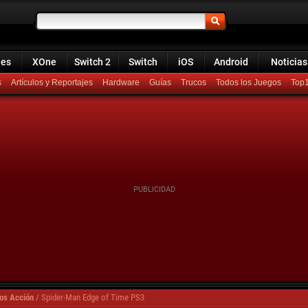
ies
XOne
Switch 2
Switch
iOS
Android
Noticias
s
Artículos y Reportajes
Hardware
Guías
Trucos
Todos los Juegos
Top
os Acción
/
Spider-Man Edge of Time PS3