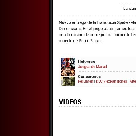
Lanzam
Nuevo entrega de la franquicia Spider-M
Dimensions. En el juego asumiremos los 
con la misión de corregir una corriente t
muerte de Peter Parker.
Universo
Juegos de Marvel
Conexiones
Resumen
|
DLC y expansiones
|
Alt
VIDEOS