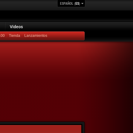
ESPAÑOL (
ES
)
Videos
100
Lanzamientos