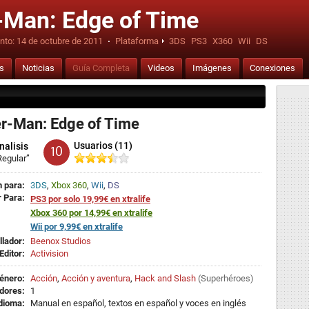
-Man: Edge of Time
nto:
14 de octubre de 2011
·
Plataforma
3DS
PS3
X360
Wii
DS
is
Noticias
Guía Completa
Videos
Imágenes
Conexiones
r-Man: Edge of Time
Usuarios (11)
nalisis
10
Regular”
 para:
3DS
,
Xbox 360
,
Wii
,
DS
 Para:
PS3 por solo 19,99€ en xtralife
Xbox 360 por 14,99€ en xtralife
Wii por 9,99€ en xtralife
llador:
Beenox Studios
Editor:
Activision
énero:
Acción
,
Acción y aventura
,
Hack and Slash
(
Superhéroes
)
dores:
1
dioma:
Manual en español, textos en español y voces en inglés