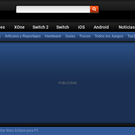
ies
XOne
Switch 2
Switch
iOS
Android
Noticias
s
Artículos y Reportajes
Hardware
Guías
Trucos
Todos los Juegos
Top
Star Wars Eclipse para PC