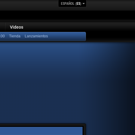
ESPAÑOL (
ES
)
Videos
100
Lanzamientos