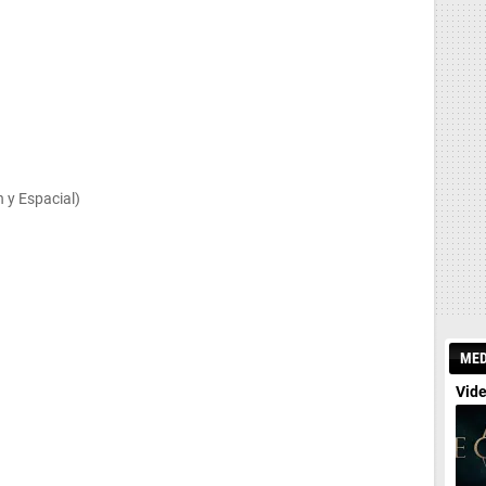
n y Espacial)
MED
Vide