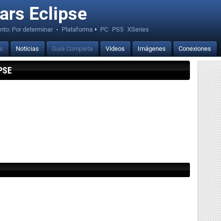
ars Eclipse
nto:
Por determinar
·
Plataforma
PC
PS5
XSeries
is
Noticias
Guía Completa
Videos
Imágenes
Conexiones
PSE