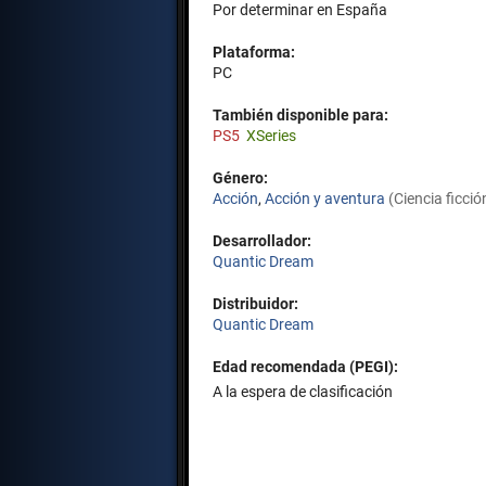
Por determinar en España
Plataforma:
PC
También disponible para:
PS5
XSeries
Género:
Acción
,
Acción y aventura
(Ciencia ficció
Desarrollador:
Quantic Dream
Distribuidor:
Quantic Dream
Edad recomendada (PEGI):
A la espera de clasificación