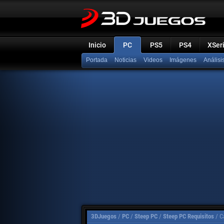
Inicio
PC
PS5
PS4
XSer
Portada
Noticias
Videos
Imágenes
Análisi
3DJuegos
/
PC
/
Steep PC
/
Steep PC Requisitos
/
C