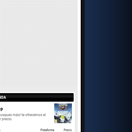
NDA
ep
busques más! te ofrecemos el
 precio.
a
Plataforma
Precio