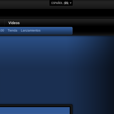
ESPAÑOL (
ES
)
Videos
100
Lanzamientos