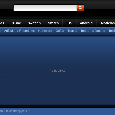
ies
XOne
Switch 2
Switch
iOS
Android
Noticias
s
Artículos y Reportajes
Hardware
Guías
Trucos
Todos los Juegos
Top
arátula de Steep para PC