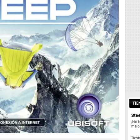
TIE
Ste
¡No 
mejor
Tiend