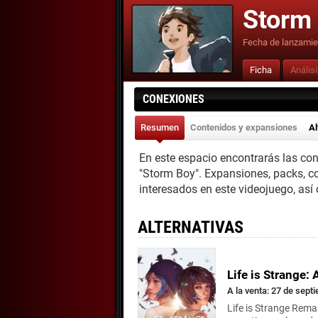
Storm
Fecha de lanzamie
Ficha
Anális
CONEXIONES
Resumen
Contenidos y expansiones
Al
En este espacio encontrarás las co
"Storm Boy". Expansiones, packs, c
interesados en este videojuego, así
ALTERNATIVAS
Life is Strange:
A la venta: 27 de sept
Life is Strange Rema