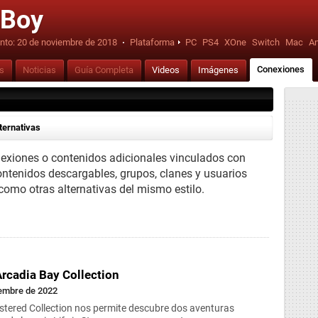
 Boy
nto:
20 de noviembre de 2018
·
Plataforma
PC
PS4
XOne
Switch
Mac
An
Conexiones
is
Noticias
Guía Completa
Videos
Imágenes
ternativas
nexiones o contenidos adicionales vinculados con
ontenidos descargables, grupos, clanes y usuarios
 como otras alternativas del mismo estilo.
 Arcadia Bay Collection
iembre de 2022
stered Collection nos permite descubre dos aventuras