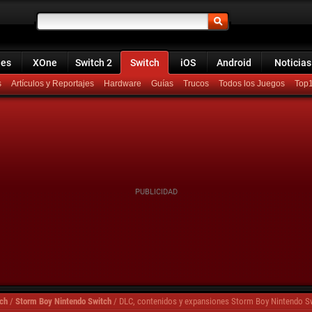
ies
XOne
Switch 2
Switch
iOS
Android
Noticias
s
Artículos y Reportajes
Hardware
Guías
Trucos
Todos los Juegos
Top
ch
/
Storm Boy Nintendo Switch
/
DLC, contenidos y expansiones Storm Boy Nintendo S