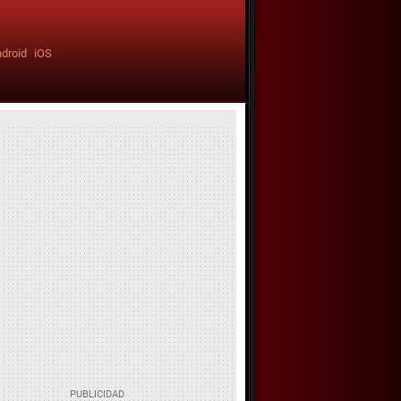
droid
iOS