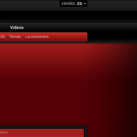
ESPAÑOL (
ES
)
Videos
100
Lanzamientos
witch