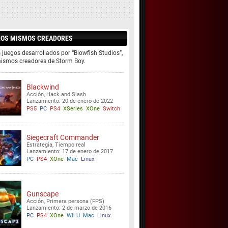
LOS MISMOS CREADORES
 juegos desarrollados por “Blowfish Studios”,
mismos creadores de Storm Boy.
Blackwind
Acción, Hack and Slash
Lanzamiento: 20 de enero de 2022
PS5
PC
PS4
XSeries
XOne
Switch
Siegecraft Commander
Estrategia, Tiempo real
Lanzamiento: 17 de enero de 2017
PC
PS4
XOne
Mac
Linux
Gunscape
Acción, Primera persona (FPS)
Lanzamiento: 2 de marzo de 2016
PC
PS4
XOne
Wii U
Mac
Linux