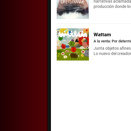
narrativas aclamadas
producción donde los
Wattam
A la venta: Por determ
Junta objetos afines 
Lo nuevo del creador