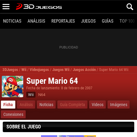
NOTICIAS
ANÁLISIS
REPORTAJES
JUEGOS
GUÍAS
TOP 100
3DJuegos
/
Wii
/
Videojuegos
/
Juegos Wii
/
Juegos Acción
/
Super Mario 64 Wii
Super Mario 64
Fecha de lanzamiento: 8 de febrero de 2007
Wii
N64
Ficha
Análisis
Noticias
Guía Completa
Videos
Imágenes
Conexiones
SOBRE EL JUEGO