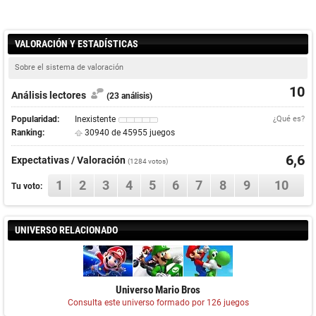
VALORACIÓN Y ESTADÍSTICAS
Sobre el sistema de valoración
10
Análisis lectores
(23 análisis)
Popularidad:
Inexistente
¿Qué es?
Ranking:
30940 de 45955 juegos
6,6
Expectativas / Valoración
(
1284
votos)
1
2
3
4
5
6
7
8
9
10
Tu voto:
UNIVERSO RELACIONADO
Universo Mario Bros
Consulta este universo formado por 126 juegos