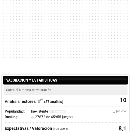
VALORACIÓN Y ESTADÍSTICAS
Sobre el sistema de valoración
10
Análisis lectores
(27 análisis)
Popularidad:
Inexistente
¿Qué es?
Ranking:
27872 de 45955 juegos
8,1
Expectativas / Valoración
(
190
votos)