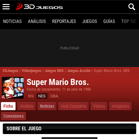
NOTICIAS
ANÁLISIS
REPORTAJES
JUEGOS
GUÍAS
TOP 100
3DJuegos
/
Videojuegos
/
Juegos NES
/
Juegos Acción
/
Super Mario Bros. NES
Super Mario Bros.
Fecha de lanzamiento: 11 de julio de 1986
Wii
NES
GBA
Ficha
Análisis
Noticias
Guía Completa
Videos
Imágenes
Conexiones
SOBRE EL JUEGO