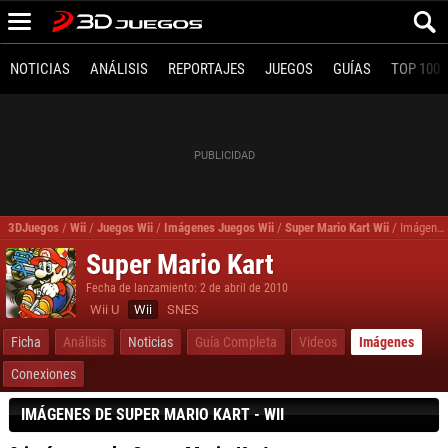
NOTICIAS
ANÁLISIS
REPORTAJES
JUEGOS
GUÍAS
TOP 100
3DJuegos
/
Wii
/
Juegos Wii
/
Imágenes Juegos Wii
/
Super Mario Kart Wii
/
Imágenes, fotos Super Mario Kart para Wii
Super Mario Kart
Fecha de lanzamiento: 2 de abril de 2010
Wii U
Wii
SNES
Ficha
Análisis
Noticias
Guía Completa
Videos
Imágenes
Conexiones
IMÁGENES DE SUPER MARIO KART - WII