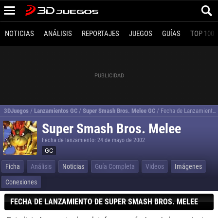
NOTICIAS
ANÁLISIS
REPORTAJES
JUEGOS
GUÍAS
TOP 100
3DJuegos
/
Lanzamientos GC
/
Super Smash Bros. Melee GC
/
Fecha de Lanzamiento de Super Smash Bros. Melee
Super Smash Bros. Melee
Fecha de lanzamiento: 24 de mayo de 2002
GC
Ficha
Análisis
Noticias
Guía Completa
Videos
Imágenes
Conexiones
FECHA DE LANZAMIENTO DE SUPER SMASH BROS. MELEE