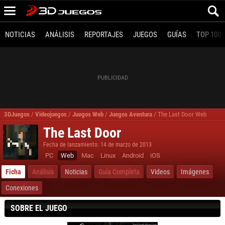
NOTICIAS
ANÁLISIS
REPORTAJES
JUEGOS
GUÍAS
TOP 100
3DJuegos
/
Videojuegos
/
Juegos Web
/
Juegos Aventura
/
The Last Door Web
The Last Door
Fecha de lanzamiento: 14 de marzo de 2013
PC
Web
Mac
Linux
Android
iOS
Ficha
Análisis
Noticias
Guía Completa
Videos
Imágenes
Conexiones
SOBRE EL JUEGO