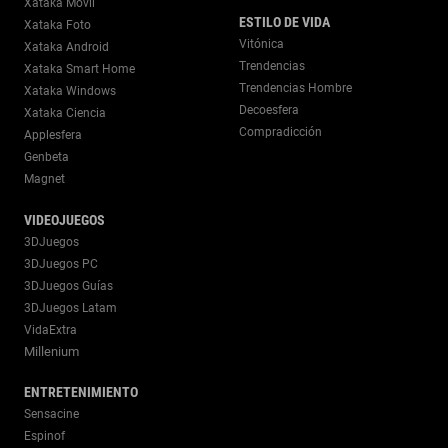
Xataka Móvil
ESTILO DE VIDA
Xataka Foto
Vitónica
Xataka Android
Trendencias
Xataka Smart Home
Trendencias Hombre
Xataka Windows
Decoesfera
Xataka Ciencia
Compradicción
Applesfera
Genbeta
Magnet
VIDEOJUEGOS
3DJuegos
3DJuegos PC
3DJuegos Guías
3DJuegos Latam
VidaExtra
Millenium
ENTRETENIMIENTO
Sensacine
Espinof