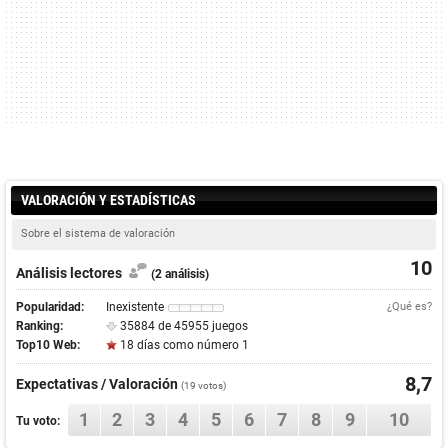
VALORACIÓN Y ESTADÍSTICAS
Sobre el sistema de valoración
10
Análisis lectores
(2 análisis)
Popularidad:
Inexistente
¿Qué es?
Ranking:
35884 de 45955 juegos
Top10 Web:
18 días como número 1
8,7
Expectativas / Valoración
(
19
votos)
1
2
3
4
5
6
7
8
9
10
Tu voto: