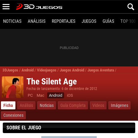
NOTICIAS
ANÁLISIS
REPORTAJES
JUEGOS
GUÍAS
TOP 100
3DJuegos
/
Android
/
Videojuegos
/
Juegos Android
/
Juegos Aventura
/
The Silent A
The Silent Age
Fecha de lanzamiento: 6 de diciembre de 2012
PC
Mac
Android
iOS
Ficha
Análisis
Noticias
Guía Completa
Videos
Imágenes
Conexiones
SOBRE EL JUEGO