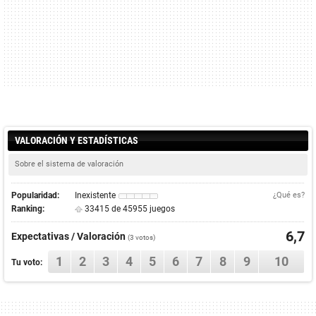
VALORACIÓN Y ESTADÍSTICAS
Sobre el sistema de valoración
Popularidad:
Inexistente
¿Qué es?
Ranking:
33415 de 45955 juegos
6,7
Expectativas / Valoración
(
3
votos)
1
2
3
4
5
6
7
8
9
10
Tu voto: