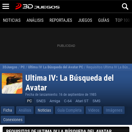
NOTICIAS
ANÁLISIS
REPORTAJES
JUEGOS
GUÍAS
TOP 100
3DJuegos
/
PC
/
Ultima IV La Búsqueda del Avatar PC
/
Requisitos Ultima IV La Búsqueda del Avatar para PC
Ultima IV: La Búsqueda del
Avatar
Fecha de lanzamiento: 16 de septiembre de 1985
PC
SNES
Amiga
C-64
Atari ST
SMS
Ficha
Análisis
Noticias
Guía Completa
Videos
Imágenes
Conexiones
REQUISITOS DE ULTIMA IV LA BÚSQUEDA DEL AVATAR