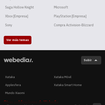
Saga Hollow Knight
Microsoft
Xbox [Empresa]
PlayStation [Empresa]
Sony
Compra Activision-Blizzard
Ver más temas
Subir
Xataka
Xataka Móvil
Applesfera
Xataka Smart Home
Mundo Xiaomi
Otras publicaciones de Webedia