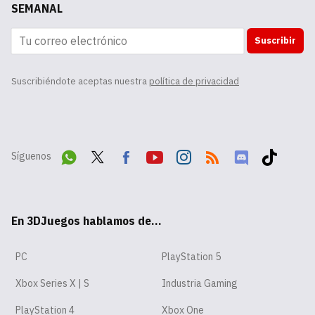
SEMANAL
Suscribir
Suscribiéndote aceptas nuestra
política de privacidad
Síguenos
Wha
Twit
Fac
Yout
Inst
RSS
Disc
Tikt
tsA
ter
ebo
ube
agr
ord
ok
En 3DJuegos hablamos de...
pp
ok
am
PC
PlayStation 5
Xbox Series X | S
Industria Gaming
PlayStation 4
Xbox One