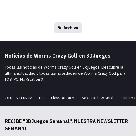
Archivo
Noticias de Worms Crazy Golf en 3DJuegos
Todas las noticias de Worms Crazy Golf en 3djuegos. Descubre la
última actualidad y todas las novedades de Worms Crazy Golf para
IOS, PC, PlayStation 3.
OTROS TEMAS:
PC
PlayStation 5
Saga Hollow Knight
Micros
RECIBE "3DJuegos Semanal", NUESTRA NEWSLETTER
SEMANAL