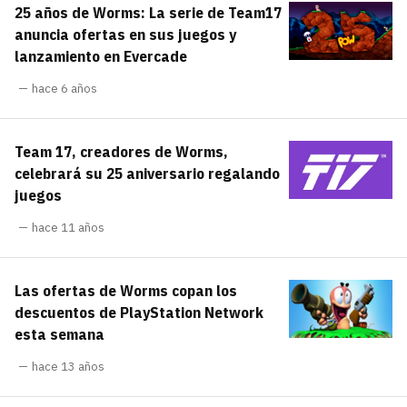
25 años de Worms: La serie de Team17
carácter inicial), pero no mayúsculas, espacios,
¿Todavía no tienes cuenta?
tildes o caracteres especiales.
anuncia ofertas en sus juegos y
lanzamiento en Evercade
He leído y acepto la
politica de
Regístrate gratis
privacidad y de participación
hace 6 años
Registrarse en 3DJuegos
Team 17, creadores de Worms,
El inicio de sesión con Facebook ya no está
celebrará su 25 aniversario regalando
disponible, pero puedes seguir usando tu cuenta
juegos
de 3DJuegos:
Entra con Google
hace 11 años
Recupera tu acceso con Facebook
Las ofertas de Worms copan los
¿Ya tienes cuenta?
descuentos de PlayStation Network
esta semana
Entra en 3DJuegos
hace 13 años