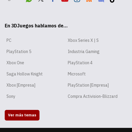
Wha
Twit
Fac
Yout
Inst
RSS
Disc
Tikt
tsA
ter
ebo
ube
agr
ord
ok
En 3DJuegos hablamos de...
pp
ok
am
PC
Xbox Series X | S
PlayStation 5
Industria Gaming
Xbox One
PlayStation 4
Saga Hollow Knight
Microsoft
Xbox [Empresa]
PlayStation [Empresa]
Sony
Compra Activision-Blizzard
Ver más temas