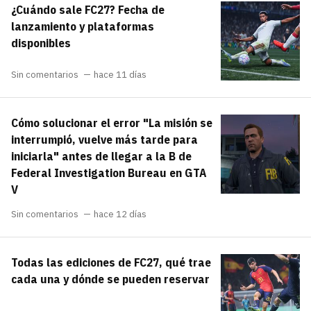
¿Cuándo sale FC27? Fecha de
carácter inicial), pero no mayúsculas, espacios,
¿Todavía no tienes cuenta?
tildes o caracteres especiales.
lanzamiento y plataformas
disponibles
He leído y acepto la
politica de
Regístrate gratis
privacidad y de participación
Sin comentarios
hace 11 días
Registrarse en 3DJuegos
Cómo solucionar el error "La misión se
El inicio de sesión con Facebook ya no está
interrumpió, vuelve más tarde para
disponible, pero puedes seguir usando tu cuenta
iniciarla" antes de llegar a la B de
de 3DJuegos:
Entra con Google
Federal Investigation Bureau en GTA
Recupera tu acceso con Facebook
V
Sin comentarios
hace 12 días
¿Ya tienes cuenta?
Todas las ediciones de FC27, qué trae
Entra en 3DJuegos
cada una y dónde se pueden reservar