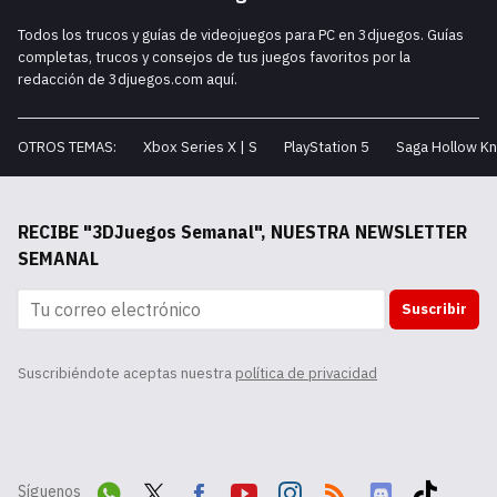
Todos los trucos y guías de videojuegos para PC en 3djuegos. Guías
completas, trucos y consejos de tus juegos favoritos por la
redacción de 3djuegos.com aquí.
OTROS TEMAS:
Xbox Series X | S
PlayStation 5
Saga Hollow Kn
RECIBE "3DJuegos Semanal", NUESTRA NEWSLETTER
SEMANAL
Suscribir
Suscribiéndote aceptas nuestra
política de privacidad
Síguenos