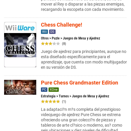
mover al Rey o disparar a las piezas enemigas,
recargando la escopeta con cada movimiento.
Chess Challenge!
Wii
DS
Otros
>
Puzle
> Juegos de Mesa y Ajedrez
(8)
Juego de ajedrez para principiantes, aunque no
esta diseñado específicamente para el
aprendizaje, que cuenta con modo multijugador
en su versión de DS.
Pure Chess Grandmaster Edition
PC
XOne
Estrategia
>
Turnos
> Juegos de Mesa y Ajedrez
(1)
La adaptaci?n m?s completa del prestigioso
videojuego de ajedrez Pure Chess se estrena
ofreciendo una gran colecci?n de piezas y
tableros de arte cl?sico o moderno, as? como
seis ubicaciones y diez niveles de dificultad