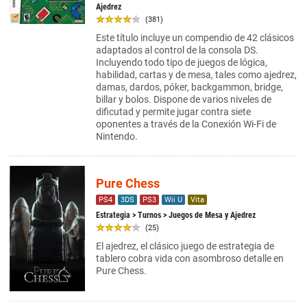
Ajedrez
(381)
Este título incluye un compendio de 42 clásicos
adaptados al control de la consola DS.
Incluyendo todo tipo de juegos de lógica,
habilidad, cartas y de mesa, tales como ajedrez,
damas, dardos, póker, backgammon, bridge,
billar y bolos. Dispone de varios niveles de
dificutad y permite jugar contra siete
oponentes a través de la Conexión Wi-Fi de
Nintendo.
Pure Chess
PS4
3DS
PS3
Wii U
Vita
Estrategia
>
Turnos
> Juegos de Mesa y Ajedrez
(25)
El ajedrez, el clásico juego de estrategia de
tablero cobra vida con asombroso detalle en
Pure Chess.