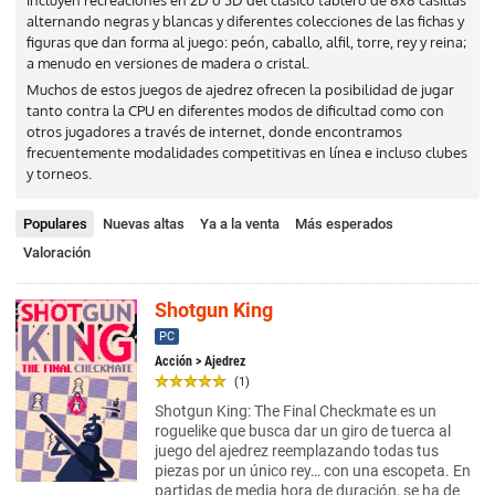
incluyen recreaciones en 2D o 3D del clásico tablero de 8x8 casillas
alternando negras y blancas y diferentes colecciones de las fichas y
figuras que dan forma al juego: peón, caballo, alfil, torre, rey y reina;
a menudo en versiones de madera o cristal.
Muchos de estos juegos de ajedrez ofrecen la posibilidad de jugar
tanto contra la CPU en diferentes modos de dificultad como con
otros jugadores a través de internet, donde encontramos
frecuentemente modalidades competitivas en línea e incluso clubes
y torneos.
Populares
Nuevas altas
Ya a la venta
Más esperados
Valoración
Shotgun King
PC
Acción
> Ajedrez
(1)
Shotgun King: The Final Checkmate es un
roguelike que busca dar un giro de tuerca al
juego del ajedrez reemplazando todas tus
piezas por un único rey… con una escopeta. En
partidas de media hora de duración, se ha de