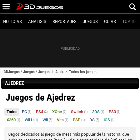
NOTICIAS
ANÁLISIS
REPORTAJES
JUEGOS
GUÍAS
TOP 100
3DJuegos
/
Juegos
/
Juegos de Ajedrez: Todos los juegos
AJEDREZ
Juegos de Ajedrez
Todos
PC
PS4
XOne
Switch
3DS
PS3
(5)
(2)
(2)
(1)
(1)
(3)
X360
Wii U
Wii
Vita
PSP
DS
iOS
(1)
(1)
(3)
(1)
(1)
(5)
(1)
Juegos dedicados al juego de mesa más popular de la historia, que