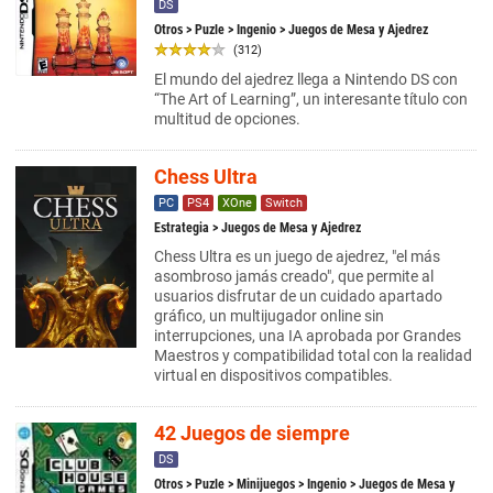
DS
Otros
>
Puzle
>
Ingenio
> Juegos de Mesa y Ajedrez
(312)
El mundo del ajedrez llega a Nintendo DS con
“The Art of Learning”, un interesante título con
multitud de opciones.
Chess Ultra
PC
PS4
XOne
Switch
Estrategia
> Juegos de Mesa y Ajedrez
Chess Ultra es un juego de ajedrez, "el más
asombroso jamás creado", que permite al
usuarios disfrutar de un cuidado apartado
gráfico, un multijugador online sin
interrupciones, una IA aprobada por Grandes
Maestros y compatibilidad total con la realidad
virtual en dispositivos compatibles.
42 Juegos de siempre
DS
Otros
>
Puzle
>
Minijuegos
>
Ingenio
> Juegos de Mesa y