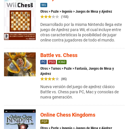
Wii
Otros
>
Puzle
>
Ingenio
> Juegos de Mesa y Ajedrez
(155)
Desarrollado por la misma Nintendo llega este
juego de Ajedrez para Wii, el cual incluye entre
otras características la posibilidad de jugar
online contra jugadores de todo el mundo.
Battle vs. Chess
PC
PS3
X360
Otros
>
Turnos
>
Puzle
> Fantasía, Juegos de Mesa y
Ajedrez
(85)
Nueva versión del juego de ajedrez clásico
Battle vs. Chess para PC, Mac y consolas de
nueva generación.
Online Chess Kingdoms
PSP
Otros
>
Puzle
>
Ingenio
> Juegos de Mesa y Ajedrez