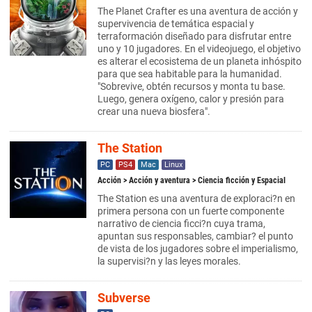
The Planet Crafter es una aventura de acción y
supervivencia de temática espacial y
terraformación diseñado para disfrutar entre
uno y 10 jugadores. En el videojuego, el objetivo
es alterar el ecosistema de un planeta inhóspito
para que sea habitable para la humanidad.
"Sobrevive, obtén recursos y monta tu base.
Luego, genera oxígeno, calor y presión para
crear una nueva biosfera".
The Station
PC
PS4
Mac
Linux
Acción
>
Acción y aventura
> Ciencia ficción y Espacial
The Station es una aventura de exploraci?n en
primera persona con un fuerte componente
narrativo de ciencia ficci?n cuya trama,
apuntan sus responsables, cambiar? el punto
de vista de los jugadores sobre el imperialismo,
la supervisi?n y las leyes morales.
Subverse