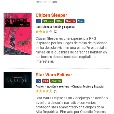
recompensas.
Citizen Sleeper
PC
XSeries
XOne
Switch
Mac
Rol
> Ciencia ficción y Espacial
(2)
Citizen Sleeper es una experiencia RPG
inspirada por los juegos de mesa de rol donde
se ha de sobrevivir en una estaci?n espacial en
ruinas en la que miles de personas habitan en
los bordes de una sociedad capitalista
interestelar.
Star Wars Eclipse
PC
PS5
XSeries
Acción
>
Acción y aventura
> Ciencia ficción y Espacial
(9)
Star Wars Eclipse es un videojuego de acción y
aventura de corte narrativo con varios
protagonistas ambientado en tiempos de la
Alta República. Firmado por Quantic Dreams,