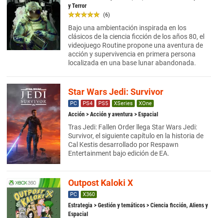
y Terror
(6)
Bajo una ambientación inspirada en los
clásicos de la ciencia ficción de los años 80, el
videojuego Routine propone una aventura de
acción y supervivencia en primera persona
localizada en una base lunar abandonada.
Star Wars Jedi: Survivor
PC
PS4
PS5
XSeries
XOne
Acción
>
Acción y aventura
> Espacial
Tras Jedi: Fallen Order llega Star Wars Jedi:
Survivor, el siguiente capítulo en la historia de
Cal Kestis desarrollado por Respawn
Entertainment bajo edición de EA.
Outpost Kaloki X
PC
X360
Estrategia
>
Gestión y temáticos
> Ciencia ficción, Aliens y
Espacial