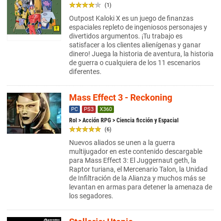
(1)
Outpost Kaloki X es un juego de finanzas
espaciales repleto de ingeniosos personajes y
divertidos argumentos. ¡Tu trabajo es
satisfacer a los clientes alienígenas y ganar
dinero! Juega la historia de aventura, la historia
de guerra o cualquiera de los 11 escenarios
diferentes.
Mass Effect 3 - Reckoning
PC
PS3
X360
Rol
>
Acción RPG
> Ciencia ficción y Espacial
(6)
Nuevos aliados se unen a la guerra
multijugador en este contenido descargable
para Mass Effect 3: El Juggernaut geth, la
Raptor turiana, el Mercenario Talon, la Unidad
de Infiltración de la Alianza y muchos más se
levantan en armas para detener la amenaza de
los segadores.