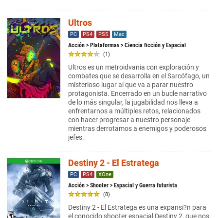
Ultros
PC
PS4
PS5
Mac
Acción
>
Plataformas
> Ciencia ficción y Espacial
(1)
Ultros es un metroidvania con exploración y
combates que se desarrolla en el Sarcófago, un
misterioso lugar al que va a parar nuestro
protagonista. Encerrado en un bucle narrativo
de lo más singular, la jugabilidad nos lleva a
enfrentarnos a múltiples retos, relacionados
con hacer progresar a nuestro personaje
mientras derrotamos a enemigos y poderosos
jefes.
Destiny 2 - El Estratega
PC
PS4
XOne
Acción
>
Shooter
> Espacial y Guerra futurista
(8)
Destiny 2 - El Estratega es una expansi?n para
el conocido shooter espacial Destiny 2, que nos