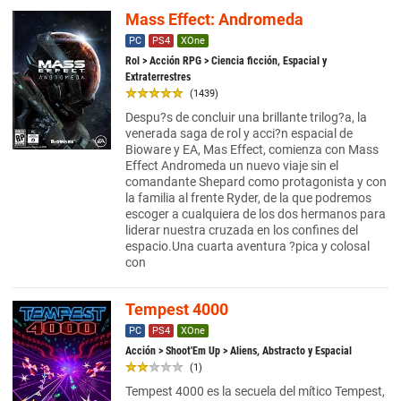
Mass Effect: Andromeda
PC
PS4
XOne
Rol
>
Acción RPG
> Ciencia ficción, Espacial y
Extraterrestres
(1439)
Despu?s de concluir una brillante trilog?a, la
venerada saga de rol y acci?n espacial de
Bioware y EA, Mas Effect, comienza con Mass
Effect Andromeda un nuevo viaje sin el
comandante Shepard como protagonista y con
la familia al frente Ryder, de la que podremos
escoger a cualquiera de los dos hermanos para
liderar nuestra cruzada en los confines del
espacio.Una cuarta aventura ?pica y colosal
con
Tempest 4000
PC
PS4
XOne
Acción
>
Shoot'Em Up
> Aliens, Abstracto y Espacial
(1)
Tempest 4000 es la secuela del mítico Tempest,