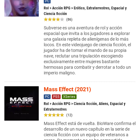
PC
Rol
>
Acción RPG
> Erótico, Extraterrestres, Espacial y
Ciencia ficción
(86)
Subverse es una aventura de rol y acción
espacial que invita a los jugadores a explorar
una galaxia repleta de alienígenas de lo más
locos. En este videojuego de ciencia ficción, el
jugador ha de tomar el mando de su propia
nave, reclutar una tripulación escogiendo
exclusivamente entre mujeres bastante
hermosas para combatir y derrotar a todo un
imperio maligno.
Mass Effect (2021)
PC
PS5
XSeries
Rol
>
Acción RPG
> Ciencia ficción, Aliens, Espacial y
Extraterrestres
(12)
Mass Effect está de vuelta. BioWare confirma el
desarrollo de un nuevo capítulo en la serie de
ciencia ficción con un equipo de veteranos a