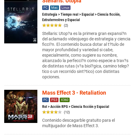
Stellaris: Utopia
PC
Mac
Linux
Estrategia
>
Tiempo real
>
Espacial
> Ciencia ficción,
Extraterrestres y Espacial
(2)
Stellaris: Utop?a es la primera gran expansi?n
del aclamado videojuego de estrategia y ciencia
ficci?n. El contenido busca dotar al t?tulo de
mayor profundidad y variedad si cabe,
especialmente, como sugiere su nombre,
alcanzado la perfecci?n como especie a trav?s
de distintas rutas (v?a biol?gica, camino telep?
tico o un recorrido sint?tico) con distintas
opciones.
Mass Effect 3 - Retaliation
PC
PS3
X360
Rol
>
Acción RPG
> Ciencia ficción y Espacial
(12)
Contenido descagarble gratuito para el
multijugador de Mass Effect 3.