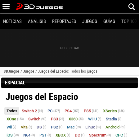
NOTICIAS
ANÁLISIS
REPORTAJES
JUEGOS
GUÍAS
TOP 100
3DJuegos
/
Juegos
/
Juegos del Espacio: Todos los juegos
ESPACIAL
Juegos del Espacio
Todos
Switch 2
PC
PS4
PS5
XSeries
(16)
(427)
(152)
(141)
(136)
XOne
Switch
PS3
X360
Wii U
Stadia
(133)
(90)
(26)
(33)
(3)
(9)
Wii
Vita
DS
PS2
Mac
Linux
Android
(2)
(2)
(3)
(1)
(59)
(36)
(23)
iOS
N64
PS1
XBOX
DC
Spectrum
CPC
(29)
(3)
(3)
(1)
(1)
(3)
(3)