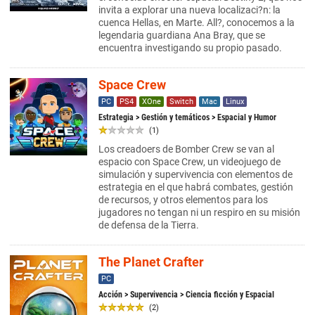
invita a explorar una nueva localizaci?n: la
cuenca Hellas, en Marte. All?, conocemos a la
legendaria guardiana Ana Bray, que se
encuentra investigando su propio pasado.
Space Crew
PC
PS4
XOne
Switch
Mac
Linux
Estrategia
>
Gestión y temáticos
> Espacial y Humor
(1)
Los creadoers de Bomber Crew se van al
espacio con Space Crew, un videojuego de
simulación y supervivencia con elementos de
estrategia en el que habrá combates, gestión
de recursos, y otros elementos para los
jugadores no tengan ni un respiro en su misión
de defensa de la Tierra.
The Planet Crafter
PC
Acción
>
Supervivencia
> Ciencia ficción y Espacial
(2)