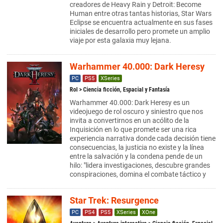
creadores de Heavy Rain y Detroit: Become
Human entre otras tantas historias, Star Wars
Eclipse se encuentra actualmente en sus fases
iniciales de desarrollo pero promete un amplio
viaje por esta galaxia muy lejana.
Warhammer 40.000: Dark Heresy
PC
PS5
XSeries
Rol
> Ciencia ficción, Espacial y Fantasía
Warhammer 40.000: Dark Heresy es un
videojuego de rol oscuro y siniestro que nos
invita a convertirnos en un acólito de la
Inquisición en lo que promete ser una rica
experiencia narrativa donde cada decisión tiene
consecuencias, la justicia no existe y la línea
entre la salvación y la condena pende de un
hilo: "lidera investigaciones, descubre grandes
conspiraciones, domina el combate táctico y
Star Trek: Resurgence
PC
PS4
PS5
XSeries
XOne