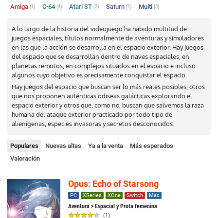
Amiga
C-64
Atari ST
Saturn
Multi
(1)
(4)
(2)
(1)
(3)
A lo largo de la historia del videojuego ha habido multitud de
juegos espaciales, títulos normalmente de aventuras y simuladores
en las que la acción se desarrolla en el espacio exterior. Hay juegos
del espacio que se desarrollan dentro de naves espaciales, en
planetas remotos, en complejos situados en el espacio e incluso
algunos cuyo objetivo es precisamente conquistar el espacio.
Hay juegos del espacio que buscan ser lo más reales posibles, otros
que nos proponen auténticas odiseas galácticas explorando el
espacio exterior y otros que, como no, buscan que salvemos la raza
humana del ataque exterior practicado por todo tipo de
alienígenas, especies invasoras y secretos desconocidos.
Populares
Nuevas altas
Ya a la venta
Más esperados
Valoración
Opus: Echo of Starsong
PC
XSeries
XOne
Switch
Mac
Aventura
> Espacial y Prota femenina
(1)