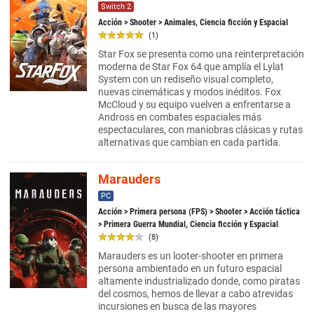
Switch 2
Acción
>
Shooter
> Animales, Ciencia ficción y Espacial
(1)
Star Fox se presenta como una reinterpretación
moderna de Star Fox 64 que amplía el Lylat
System con un rediseño visual completo,
nuevas cinemáticas y modos inéditos. Fox
McCloud y su equipo vuelven a enfrentarse a
Andross en combates espaciales más
espectaculares, con maniobras clásicas y rutas
alternativas que cambian en cada partida.
Marauders
PC
Acción
>
Primera persona (FPS)
>
Shooter
>
Acción táctica
> Primera Guerra Mundial, Ciencia ficción y Espacial
(8)
Marauders es un looter-shooter en primera
persona ambientado en un futuro espacial
altamente industrializado donde, como piratas
del cosmos, hemos de llevar a cabo atrevidas
incursiones en busca de las mayores