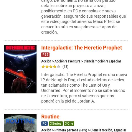
cargo. De momento no se ha compartido
detalles sobre un proyecto a lanzar,
posiblemente, en PC y consolas de nueva
generación, asegurando sus responsables que
este videojuego del universo Mass Effect se
encuentra aún en sus primeras etapas de
creación.
Intergalactic: The Heretic Prophet
PS5
Acción
>
Acción y aventura
> Ciencia ficción y Espacial
(18)
Intergalactic: The Heretic Prophet es una nueva
IP de Naughty Dog, el estudio detrás de series
tan aclamadas como The Last of Us y
Uncharted. Por el momento no se sabe mucho
de la aventura, pero sí sabemos que nos
pondrá en la piel de Jordan A.
Routine
PC
XSeries
XOne
Acción
>
Primera persona (FPS)
> Ciencia ficción, Espacial