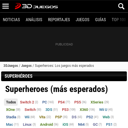
NOTICIAS
ANÁLISIS
REPORTAJES
JUEGOS
GUÍAS
TOP 100
3DJuegos
/
Juegos
/
Superheroes: Los juegos más esperados
SUPERHÉROES
Superheroes (más esperados)
Todos
Switch 2
PC
PS4
PS5
XSeries
(2)
(165)
(77)
(36)
(29)
XOne
Switch
3DS
PS3
X360
Wii U
(58)
(50)
(51)
(109)
(106)
(45)
Stadia
Wii
Vita
PSP
DS
PS2
Web
(3)
(69)
(22)
(35)
(65)
(41)
(3)
Mac
Linux
Android
iOS
N64
GC
PS1
(11)
(3)
(56)
(69)
(5)
(7)
(2)