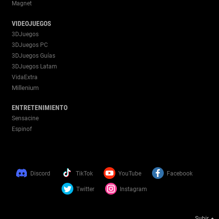
Magnet
VIDEOJUEGOS
3DJuegos
3DJuegos PC
3DJuegos Guías
3DJuegos Latam
VidaExtra
Millenium
ENTRETENIMIENTO
Sensacine
Espinof
Discord
TikTok
YouTube
Facebook
Twitter
Instagram
Subir