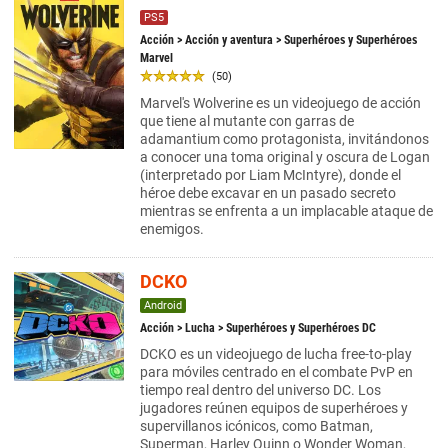
PS5
Acción
>
Acción y aventura
> Superhéroes y Superhéroes
Marvel
(50)
Marvel's Wolverine es un videojuego de acción
que tiene al mutante con garras de
adamantium como protagonista, invitándonos
a conocer una toma original y oscura de Logan
(interpretado por Liam McIntyre), donde el
héroe debe excavar en un pasado secreto
mientras se enfrenta a un implacable ataque de
enemigos.
DCKO
Android
Acción
>
Lucha
> Superhéroes y Superhéroes DC
DCKO es un videojuego de lucha free-to-play
para móviles centrado en el combate PvP en
tiempo real dentro del universo DC. Los
jugadores reúnen equipos de superhéroes y
supervillanos icónicos, como Batman,
Superman, Harley Quinn o Wonder Woman,