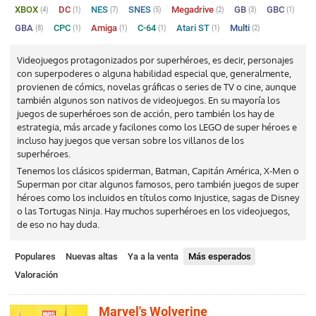
XBOX
DC
NES
SNES
Megadrive
GB
GBC
(4)
(1)
(7)
(5)
(2)
(3)
(1)
GBA
CPC
Amiga
C-64
Atari ST
Multi
(8)
(1)
(1)
(1)
(1)
(2)
Videojuegos protagonizados por superhéroes, es decir, personajes
con superpoderes o alguna habilidad especial que, generalmente,
provienen de cómics, novelas gráficas o series de TV o cine, aunque
también algunos son nativos de videojuegos. En su mayoría los
juegos de superhéroes son de acción, pero también los hay de
estrategia, más arcade y facilones como los LEGO de super héroes e
incluso hay juegos que versan sobre los villanos de los
superhéroes.
Tenemos los clásicos spiderman, Batman, Capitán América, X-Men o
Superman por citar algunos famosos, pero también juegos de super
héroes como los incluidos en títulos como Injustice, sagas de Disney
o las Tortugas Ninja. Hay muchos superhéroes en los videojuegos,
de eso no hay duda.
Populares
Nuevas altas
Ya a la venta
Más esperados
Valoración
Marvel's Wolverine