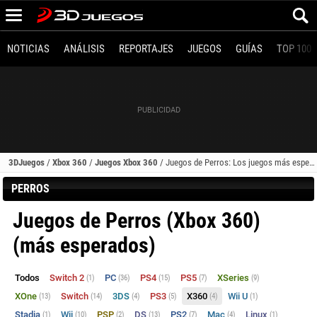
NOTICIAS
ANÁLISIS
REPORTAJES
JUEGOS
GUÍAS
TOP 100
3DJuegos
/
Xbox 360
/
Juegos Xbox 360
/
Juegos de Perros: Los juegos más esperados (Xbox 360)
PERROS
Juegos de Perros (Xbox 360)
(más esperados)
Todos
Switch 2
PC
PS4
PS5
XSeries
(1)
(36)
(15)
(7)
(9)
XOne
Switch
3DS
PS3
X360
Wii U
(13)
(14)
(4)
(5)
(4)
(1)
Stadia
Wii
PSP
DS
PS2
Mac
Linux
(1)
(10)
(2)
(13)
(7)
(4)
(1)