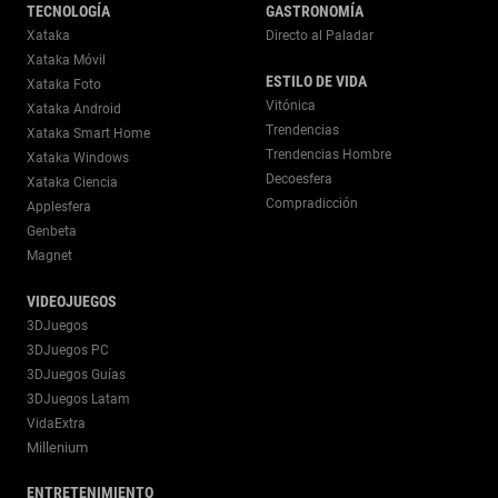
TECNOLOGÍA
GASTRONOMÍA
Xataka
Directo al Paladar
Xataka Móvil
ESTILO DE VIDA
Xataka Foto
Vitónica
Xataka Android
Trendencias
Xataka Smart Home
Trendencias Hombre
Xataka Windows
Decoesfera
Xataka Ciencia
Compradicción
Applesfera
Genbeta
Magnet
VIDEOJUEGOS
3DJuegos
3DJuegos PC
3DJuegos Guías
3DJuegos Latam
VidaExtra
Millenium
ENTRETENIMIENTO