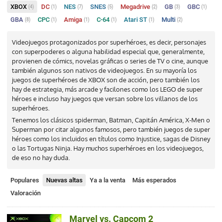
XBOX
DC
NES
SNES
Megadrive
GB
GBC
(4)
(1)
(7)
(5)
(2)
(3)
(1)
GBA
CPC
Amiga
C-64
Atari ST
Multi
(8)
(1)
(1)
(1)
(1)
(2)
Videojuegos protagonizados por superhéroes, es decir, personajes
con superpoderes o alguna habilidad especial que, generalmente,
provienen de cómics, novelas gráficas o series de TV o cine, aunque
también algunos son nativos de videojuegos. En su mayoría los
juegos de superhéroes de XBOX son de acción, pero también los
hay de estrategia, más arcade y facilones como los LEGO de super
héroes e incluso hay juegos que versan sobre los villanos de los
superhéroes.
Tenemos los clásicos spiderman, Batman, Capitán América, X-Men o
Superman por citar algunos famosos, pero también juegos de super
héroes como los incluidos en títulos como Injustice, sagas de Disney
o las Tortugas Ninja. Hay muchos superhéroes en los videojuegos,
de eso no hay duda.
Populares
Nuevas altas
Ya a la venta
Más esperados
Valoración
Marvel vs. Capcom 2