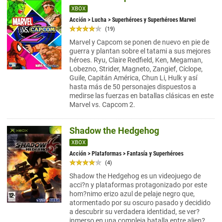
XBOX
Acción
>
Lucha
> Superhéroes y Superhéroes Marvel
(19)
Marvel y Capcom se ponen de nuevo en pie de
guerra y plantan sobre el tatami a sus mejores
héroes. Ryu, Claire Redfield, Ken, Megaman,
Lobezno, Strider, Magneto, Zangief, Cíclope,
Guile, Capitán América, Chun Li, Hulk y así
hasta más de 50 personajes dispuestos a
medirse las fuerzas en batallas clásicas en este
Marvel vs. Capcom 2.
Shadow the Hedgehog
XBOX
Acción
>
Plataformas
> Fantasía y Superhéroes
(4)
Shadow the Hedgehog es un videojuego de
acci?n y plataformas protagonizado por este
hom?nimo erizo azul de pelaje negro que,
atormentado por su oscuro pasado y decidido
a descubrir su verdadera identidad, se ver?
inmerso en una compleja batalla entre alien?