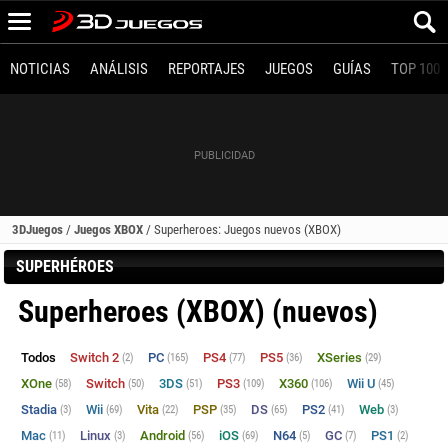
NOTICIAS
ANÁLISIS
REPORTAJES
JUEGOS
GUÍAS
TOP 100
3DJuegos
/
Juegos XBOX
/
Superheroes: Juegos nuevos (XBOX)
SUPERHÉROES
Superheroes (XBOX) (nuevos)
Todos
Switch 2
PC
PS4
PS5
XSeries
(2)
(165)
(77)
(36)
(29)
XOne
Switch
3DS
PS3
X360
Wii U
(58)
(50)
(51)
(109)
(106)
(45)
Stadia
Wii
Vita
PSP
DS
PS2
Web
(3)
(69)
(22)
(35)
(65)
(41)
(3)
Mac
Linux
Android
iOS
N64
GC
PS1
(11)
(3)
(56)
(69)
(5)
(7)
(2)