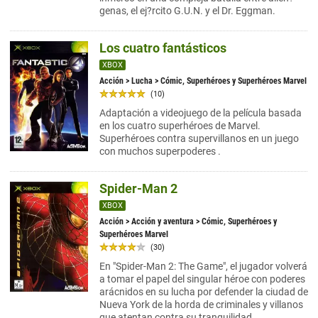
genas, el ej?rcito G.U.N. y el Dr. Eggman.
Los cuatro fantásticos
XBOX
Acción
>
Lucha
> Cómic, Superhéroes y Superhéroes Marvel
(10)
Adaptación a videojuego de la película basada
en los cuatro superhéroes de Marvel.
Superhéroes contra supervillanos en un juego
con muchos superpoderes .
Spider-Man 2
XBOX
Acción
>
Acción y aventura
> Cómic, Superhéroes y
Superhéroes Marvel
(30)
En "Spider-Man 2: The Game", el jugador volverá
a tomar el papel del singular héroe con poderes
arácnidos en su lucha por defender la ciudad de
Nueva York de la horda de criminales y villanos
que atentan contra su tranquilidad.