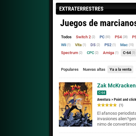
EXTRATERRESTRES
Juegos de marcianos 
Todos
Switch 2
PC
PS4
P
(2)
(83)
(28)
Wii
Vita
DS
PS2
Mac
(1)
(1)
(2)
(1)
(15)
Spectrum
CPC
Amiga
C-64
(2)
(2)
(1)
(3)
Populares
Nuevas altas
Ya a la venta
Zak McKracken 
C-64
Aventura
>
Point and clic
(1)
El afanoso periodis
invasiones alien?gena
nimo de convertirnos