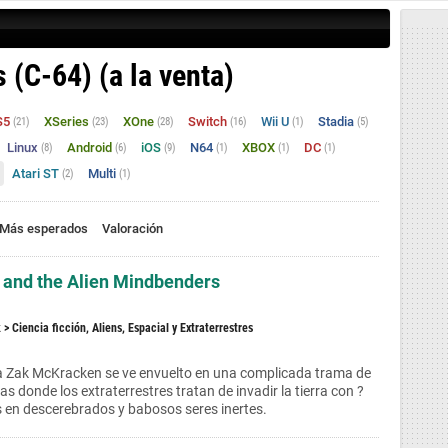
(C-64) (a la venta)
S5
XSeries
XOne
Switch
Wii U
Stadia
(21)
(23)
(28)
(16)
(1)
(5)
Linux
Android
iOS
N64
XBOX
DC
(8)
(6)
(9)
(1)
(1)
(1)
Atari ST
Multi
(2)
(1)
Más esperados
Valoración
and the Alien Mindbenders
k
> Ciencia ficción, Aliens, Espacial y Extraterrestres
ta Zak McKracken se ve envuelto en una complicada trama de
s donde los extraterrestres tratan de invadir la tierra con ?
 en descerebrados y babosos seres inertes.