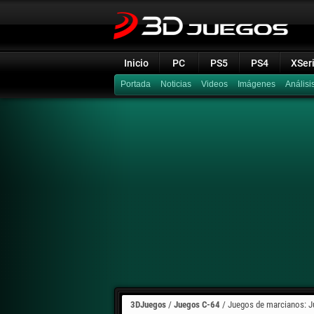
Inicio
PC
PS5
PS4
XSer
Portada
Noticias
Videos
Imágenes
Análisi
3DJuegos
/
Juegos C-64
/
Juegos de marcianos: Ju