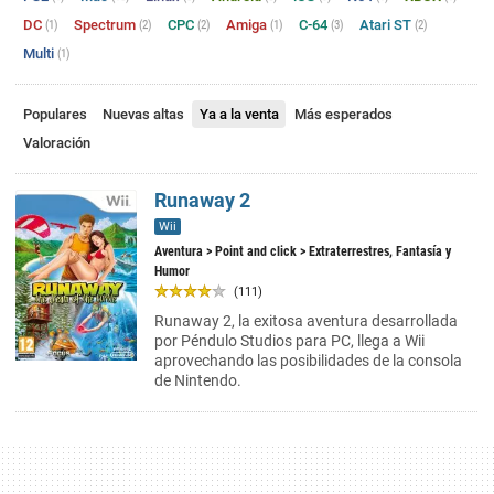
DC
Spectrum
CPC
Amiga
C-64
Atari ST
(1)
(2)
(2)
(1)
(3)
(2)
Multi
(1)
Populares
Nuevas altas
Ya a la venta
Más esperados
Valoración
Runaway 2
Wii
Aventura
>
Point and click
> Extraterrestres, Fantasía y
Humor
(111)
Runaway 2, la exitosa aventura desarrollada
por Péndulo Studios para PC, llega a Wii
aprovechando las posibilidades de la consola
de Nintendo.