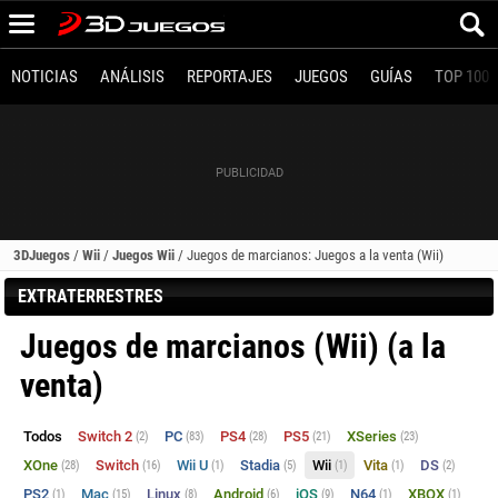
NOTICIAS
ANÁLISIS
REPORTAJES
JUEGOS
GUÍAS
TOP 100
3DJuegos
/
Wii
/
Juegos Wii
/
Juegos de marcianos: Juegos a la venta (Wii)
EXTRATERRESTRES
Juegos de marcianos (Wii) (a la
venta)
Todos
Switch 2
PC
PS4
PS5
XSeries
(2)
(83)
(28)
(21)
(23)
XOne
Switch
Wii U
Stadia
Wii
Vita
DS
(28)
(16)
(1)
(5)
(1)
(1)
(2)
PS2
Mac
Linux
Android
iOS
N64
XBOX
(1)
(15)
(8)
(6)
(9)
(1)
(1)