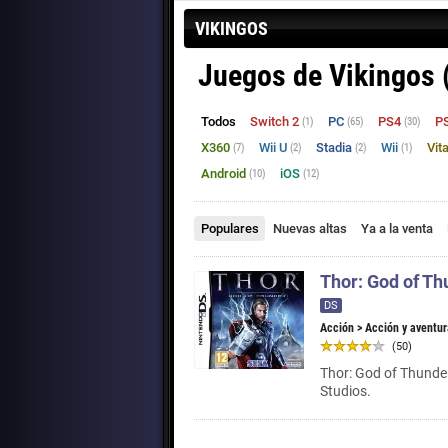
VIKINGOS
Juegos de Vikingos 
Todos
Switch 2
PC
PS4
P
(1)
(65)
(30)
X360
Wii U
Stadia
Wii
Vit
(7)
(2)
(2)
(1)
Android
iOS
(10)
(12)
Populares
Nuevas altas
Ya a la venta
Thor: God of Th
DS
Acción
>
Acción y aventur
(50)
Thor: God of Thunder 
Studios.