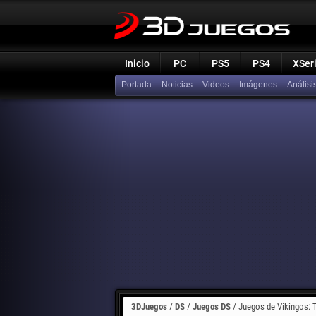
Inicio
PC
PS5
PS4
XSer
Portada
Noticias
Videos
Imágenes
Análisi
3DJuegos
/
DS
/
Juegos DS
/
Juegos de Vikingos: 