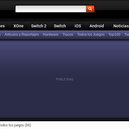
ies
XOne
Switch 2
Switch
iOS
Android
Noticias
s
Artículos y Reportajes
Hardware
Trucos
Todos los Juegos
Top100
Todos los juegos (DS)