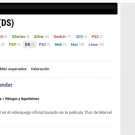
(DS)
S5
XSeries
XOne
Switch
3DS
PS3
(9)
(9)
(22)
(17)
(1)
(7)
a
PSP
DS
PS2
Web
Mac
Linux
(3)
(1)
(1)
(2)
(1)
(18)
(10)
Más esperados
Valoración
under
a
> Vikingos y Superhéroes
es el videojuego oficial basado en la película Thor de Marvel