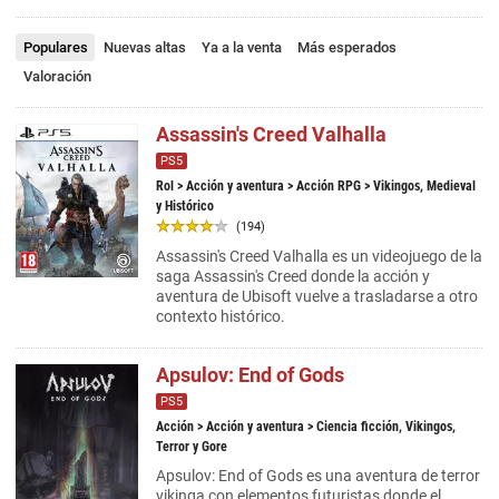
Populares
Nuevas altas
Ya a la venta
Más esperados
Valoración
Assassin's Creed Valhalla
PS5
Rol
>
Acción y aventura
>
Acción RPG
> Vikingos, Medieval
y Histórico
(194)
Assassin's Creed Valhalla es un videojuego de la
saga Assassin's Creed donde la acción y
aventura de Ubisoft vuelve a trasladarse a otro
contexto histórico.
Apsulov: End of Gods
PS5
Acción
>
Acción y aventura
> Ciencia ficción, Vikingos,
Terror y Gore
Apsulov: End of Gods es una aventura de terror
vikinga con elementos futuristas donde el