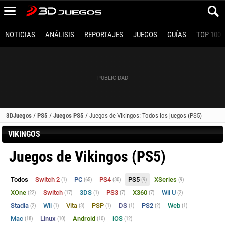
NOTICIAS
ANÁLISIS
REPORTAJES
JUEGOS
GUÍAS
TOP 100
3DJuegos
/
PS5
/
Juegos PS5
/
Juegos de Vikingos: Todos los juegos (PS5)
VIKINGOS
Juegos de Vikingos (PS5)
Todos
Switch 2
PC
PS4
PS5
XSeries
(1)
(65)
(30)
(9)
(9)
XOne
Switch
3DS
PS3
X360
Wii U
(22)
(17)
(1)
(7)
(7)
(2)
Stadia
Wii
Vita
PSP
DS
PS2
Web
(2)
(1)
(3)
(1)
(1)
(2)
(1)
Mac
Linux
Android
iOS
(18)
(10)
(10)
(12)