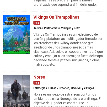
asgardianas se preparan para la batalla
profetizada que supondrá el fin del mundo.
Vikings On Trampolines
PS5
Acción
>
Plataformas
> Vikingos y Retro
Vikings On Trampolines es un videojuego de
acción y plataformas multijugador firmado por
los creadores de Owlboy donde todo gira
alrededor de unos trampolines (o camas
elásticas). Así, solo o en cooperativo habrá que
saltar y empujar a los enemigos fuera del mapa,
haciendo frente a jefazos, minijuegos, globos
malvados, etc.
Norse
PS5
Estrategia
>
Turnos
> Histórico, Medieval y Vikingos
Norse es un juego de estrategia por turnos
ambientado en la Noruega de la era vikinga. El
objetivo del jugador es construirse un