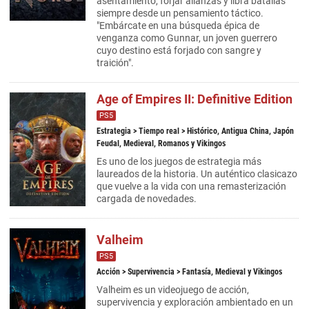
asentamiento, forjar alianzas y libra batallas
siempre desde un pensamiento táctico.
"Embárcate en una búsqueda épica de
venganza como Gunnar, un joven guerrero
cuyo destino está forjado con sangre y
traición".
Age of Empires II: Definitive Edition
PS5
Estrategia
>
Tiempo real
> Histórico, Antigua China, Japón
Feudal, Medieval, Romanos y Vikingos
Es uno de los juegos de estrategia más
laureados de la historia. Un auténtico clasicazo
que vuelve a la vida con una remasterización
cargada de novedades.
Valheim
PS5
Acción
>
Supervivencia
> Fantasía, Medieval y Vikingos
Valheim es un videojuego de acción,
supervivencia y exploración ambientado en un