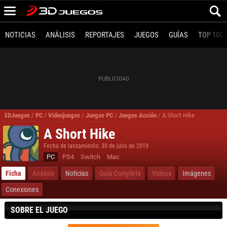
NOTICIAS
ANÁLISIS
REPORTAJES
JUEGOS
GUÍAS
TOP 100
3DJuegos
/
PC
/
Videojuegos
/
Juegos PC
/
Juegos Acción
/
A Short Hike
A Short Hike
Fecha de lanzamiento: 30 de julio de 2019
PC
PS4
Switch
Mac
Ficha
Análisis
Noticias
Guía Completa
Videos
Imágenes
Conexiones
SOBRE EL JUEGO