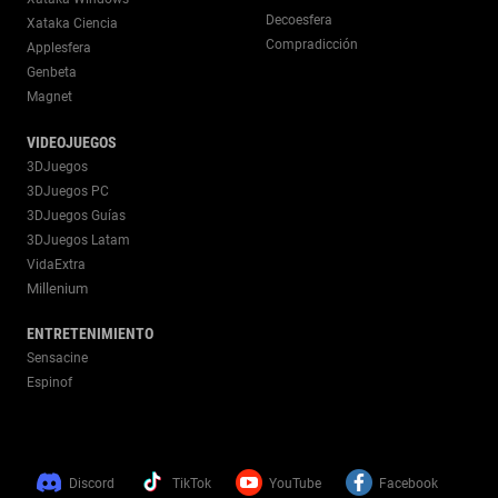
Decoesfera
Xataka Ciencia
Compradicción
Applesfera
Genbeta
Magnet
VIDEOJUEGOS
3DJuegos
3DJuegos PC
3DJuegos Guías
3DJuegos Latam
VidaExtra
Millenium
ENTRETENIMIENTO
Sensacine
Espinof
Discord
TikTok
YouTube
Facebook