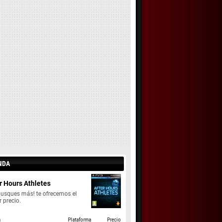
NDA
r Hours Athletes
busques más! te ofrecemos el
 precio.
a
Plataforma
Precio