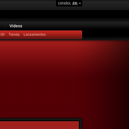
ESPAÑOL (
ES
)
Videos
100
Lanzamientos