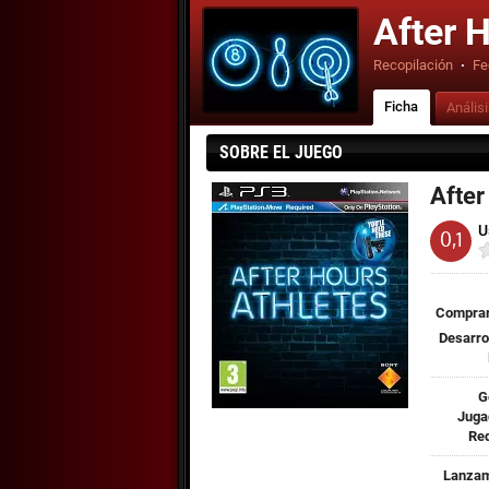
After 
Recopilación
·
Fe
Ficha
Anális
SOBRE EL JUEGO
After
U
0,1
Comprar
Desarro
G
Juga
Req
Lanzam