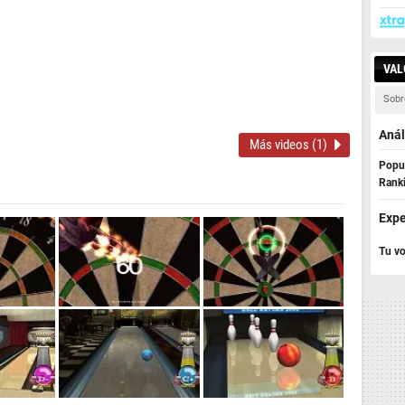
VAL
Sobr
Anál
Más videos (1)
Popul
Rank
Expe
Tu vo