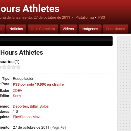
Hours Athletes
cha de lanzamiento:
27 de octubre de 2011
·
Plataforma
PS3
is
Noticias
Guía Completa
Videos
Imágenes
Conexiones
 Hours Athletes
suarios (1)
Tipo:
Recopilación
 Para:
PS3 por solo 19,99€ en xtralife
llador:
XDEV
Editor:
Sony
énero:
Deportes
,
Billar
,
Bolos
dores:
1-8
uiere:
PlayStation Move
iento:
27 de octubre de 2011
(Pegi: +3)