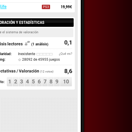
19,99€
PS3
ORACIÓN Y ESTADÍSTICAS
e el sistema de valoración
0,1
isis lectores
(1 análisis)
aridad:
Inexistente
¿Qué es?
ing:
28092 de 45955 juegos
8,6
ctativas / Valoración
(
12
votos)
1
2
3
4
5
6
7
8
9
10
to: