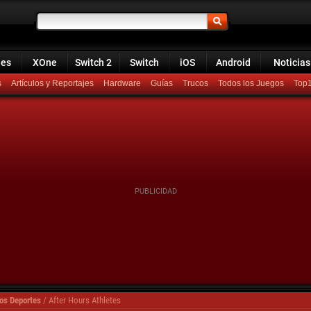
ies
XOne
Switch 2
Switch
iOS
Android
Noticias
s
Artículos y Reportajes
Hardware
Guías
Trucos
Todos los Juegos
Top
os Deportes
/
After Hours Athletes