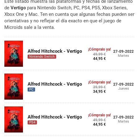
Este listado muestra las plataformas y fechas de lanzamiento
de
Vertigo
para Nintendo Switch, PC, PS4, PS5, Xbox Series,
Xbox One y Mac. Ten en cuenta que algunas fechas pueden ser
orientativas y no reflejar el día exacto en que el juego de
Microids sale a la venta.
¡Cómpralo ya!
Alfred Hitchcock - Vertigo
27-09-2022
49,99 €
Martes
Nintendo Switch
44,95 €
¡Cómpralo ya!
Alfred Hitchcock - Vertigo
27-09-2022
39,99 €
Jueves
PC
34,95 €
¡Cómpralo ya!
Alfred Hitchcock - Vertigo
27-09-2022
49,99 €
Martes
PS4
44,95 €