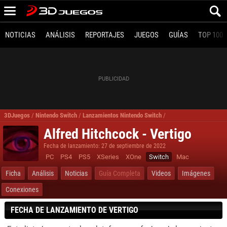
NOTICIAS
ANÁLISIS
REPORTAJES
JUEGOS
GUÍAS
TOP 100
3DJuegos
/
Nintendo Switch
/
Lanzamientos Nintendo Switch
/
Vertigo Nintendo Switc
Alfred Hitchcock - Vertigo
Fecha de lanzamiento: 27 de septiembre de 2022
PC
PS4
PS5
XSeries
XOne
Switch
Mac
Ficha
Análisis
Noticias
Guía Completa
Videos
Imágenes
Conexiones
FECHA DE LANZAMIENTO DE VERTIGO