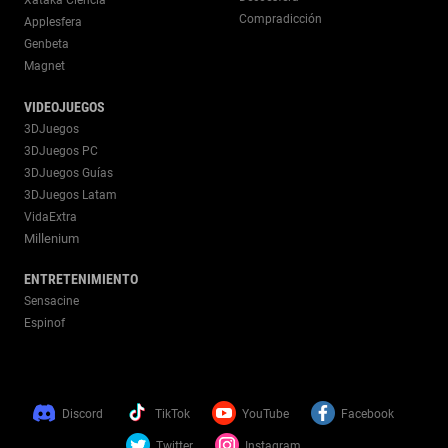
Xataka Ciencia
Compradicción
Applesfera
Genbeta
Magnet
VIDEOJUEGOS
3DJuegos
3DJuegos PC
3DJuegos Guías
3DJuegos Latam
VidaExtra
Millenium
ENTRETENIMIENTO
Sensacine
Espinof
Discord
TikTok
YouTube
Facebook
Twitter
Instagram