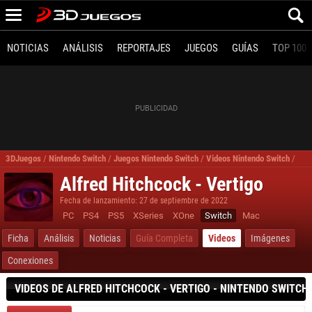
NOTICIAS
ANÁLISIS
REPORTAJES
JUEGOS
GUÍAS
TOP 100
3DJuegos
/
Nintendo Switch
/
Juegos Nintendo Switch
/
Videos Nintendo Switch
/
Ver
Alfred Hitchcock - Vertigo
Fecha de lanzamiento: 27 de septiembre de 2022
PC
PS4
PS5
XSeries
XOne
Switch
Mac
Ficha
Análisis
Noticias
Guía Completa
Videos
Imágenes
Conexiones
VIDEOS DE ALFRED HITCHCOCK - VERTIGO - NINTENDO SWITCH