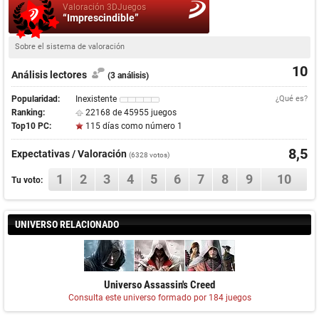
Valoración 3DJuegos
“Imprescindible”
Sobre el sistema de valoración
10
Análisis lectores
(3 análisis)
Popularidad:
Inexistente
¿Qué es?
Ranking:
22168 de 45955 juegos
Top10 PC:
115 días como número 1
8,5
Expectativas / Valoración
(
6328
votos)
1
2
3
4
5
6
7
8
9
10
Tu voto:
UNIVERSO RELACIONADO
Universo Assassin's Creed
Consulta este universo formado por 184 juegos