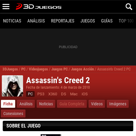
NOTICIAS
ANÁLISIS
REPORTAJES
JUEGOS
GUÍAS
TOP 100
3DJuegos
/
PC
/
Videojuegos
/
Juegos PC
/
Juegos Acción
/
Assassin's Creed 2 PC
Assassin's Creed 2
Fecha de lanzamiento: 4 de marzo de 2010
PC
PS3
X360
DS
Mac
iOS
Ficha
Análisis
Noticias
Guía Completa
Videos
Imágenes
Conexiones
SOBRE EL JUEGO