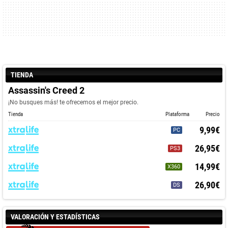
TIENDA
Assassin's Creed 2
¡No busques más! te ofrecemos el mejor precio.
Tienda
Plataforma
Precio
9,99€
PC
26,95€
PS3
14,99€
X360
26,90€
DS
VALORACIÓN Y ESTADÍSTICAS