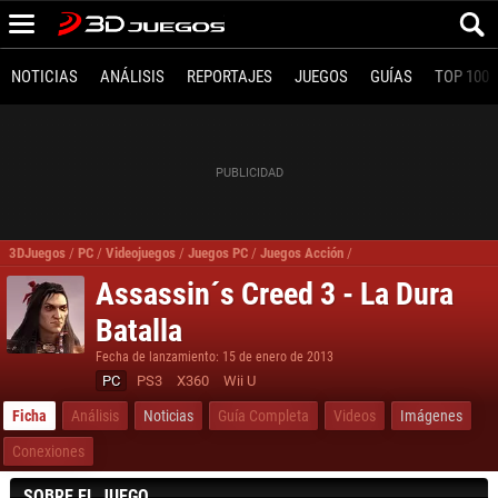
NOTICIAS
ANÁLISIS
REPORTAJES
JUEGOS
GUÍAS
TOP 100
3DJuegos
/
PC
/
Videojuegos
/
Juegos PC
/
Juegos Acción
/
Assassin´s Creed 3 - La D
Assassin´s Creed 3 - La Dura
Batalla
Fecha de lanzamiento: 15 de enero de 2013
PC
PS3
X360
Wii U
Ficha
Análisis
Noticias
Guía Completa
Videos
Imágenes
Conexiones
SOBRE EL JUEGO