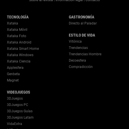
Sobre la revista
Información legal
Contacto
|
|
TECNOLOGÍA
GASTRONOMÍA
Xataka
Directo al Paladar
Xataka Móvil
ESTILO DE VIDA
Xataka Foto
Vitónica
Xataka Android
Trendencias
Xataka Smart Home
Trendencias Hombre
Xataka Windows
Decoesfera
Xataka Ciencia
Compradicción
Applesfera
Genbeta
Magnet
VIDEOJUEGOS
3DJuegos
3DJuegos PC
3DJuegos Guías
3DJuegos Latam
VidaExtra