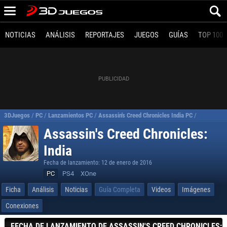
NOTICIAS
ANÁLISIS
REPORTAJES
JUEGOS
GUÍAS
TOP 100
3DJuegos
/
PC
/
Lanzamientos PC
/
Assassin's Creed Chronicles India PC
/
Requisitos 
Assassin's Creed Chronicles:
India
Fecha de lanzamiento: 12 de enero de 2016
PC
PS4
XOne
Ficha
Análisis
Noticias
Guía Completa
Videos
Imágenes
Conexiones
FECHA DE LANZAMIENTO DE ASSASSIN'S CREED CHRONICLES: I