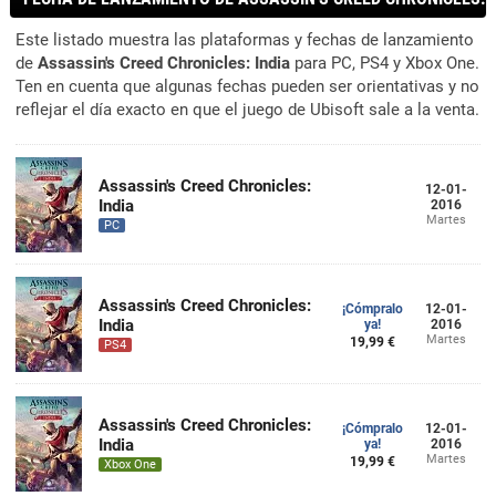
Este listado muestra las plataformas y fechas de lanzamiento
de
Assassin's Creed Chronicles: India
para PC, PS4 y Xbox One.
Ten en cuenta que algunas fechas pueden ser orientativas y no
reflejar el día exacto en que el juego de Ubisoft sale a la venta.
Assassin's Creed Chronicles:
12-01-
India
2016
Martes
PC
Assassin's Creed Chronicles:
¡Cómpralo
12-01-
India
ya!
2016
Martes
19,99 €
PS4
Assassin's Creed Chronicles:
¡Cómpralo
12-01-
India
ya!
2016
Martes
19,99 €
Xbox One