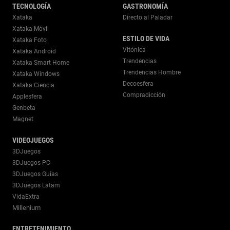
TECNOLOGÍA
GASTRONOMÍA
Xataka
Directo al Paladar
Xataka Móvil
ESTILO DE VIDA
Xataka Foto
Vitónica
Xataka Android
Trendencias
Xataka Smart Home
Trendencias Hombre
Xataka Windows
Decoesfera
Xataka Ciencia
Compradicción
Applesfera
Genbeta
Magnet
VIDEOJUEGOS
3DJuegos
3DJuegos PC
3DJuegos Guías
3DJuegos Latam
VidaExtra
Millenium
ENTRETENIMIENTO