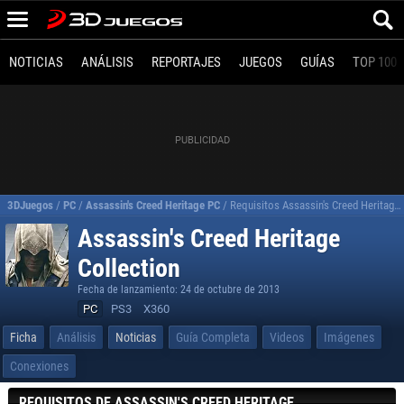
NOTICIAS
ANÁLISIS
REPORTAJES
JUEGOS
GUÍAS
TOP 100
3DJuegos
/
PC
/
Assassin's Creed Heritage PC
/
Requisitos Assassin's Creed Heritage Collection para PC
Assassin's Creed Heritage
Collection
Fecha de lanzamiento: 24 de octubre de 2013
PC
PS3
X360
Ficha
Análisis
Noticias
Guía Completa
Videos
Imágenes
Conexiones
REQUISITOS DE ASSASSIN'S CREED HERITAGE