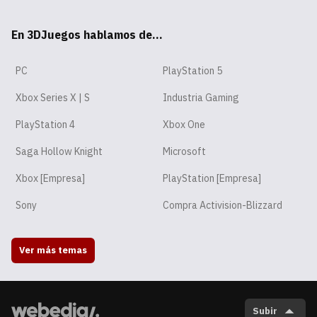
tsA
ter
ebo
ube
agr
ord
ok
En 3DJuegos hablamos de...
pp
ok
am
PC
PlayStation 5
Xbox Series X | S
Industria Gaming
PlayStation 4
Xbox One
Saga Hollow Knight
Microsoft
Xbox [Empresa]
PlayStation [Empresa]
Sony
Compra Activision-Blizzard
Ver más temas
Subir