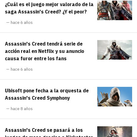
¿Cuál es el juego mejor valorado de la
carácter inicial), pero no mayúsculas, espacios,
¿Todavía no tienes cuenta?
tildes o caracteres especiales.
saga Assassin's Creed? ¿Y el peor?
He leído y acepto la
politica de
hace 6 años
Regístrate gratis
privacidad y de participación
Registrarse en 3DJuegos
Assassin's Creed tendrá serie de
acción real en Netflix y su anuncio
El inicio de sesión con Facebook ya no está
causa furor entre los fans
disponible, pero puedes seguir usando tu cuenta
de 3DJuegos:
hace 6 años
Entra con Google
Recupera tu acceso con Facebook
Ubisoft pone fecha a la orquesta de
Assassin's Creed Symphony
¿Ya tienes cuenta?
hace 8 años
Entra en 3DJuegos
Assassin's Creed se pasará a los