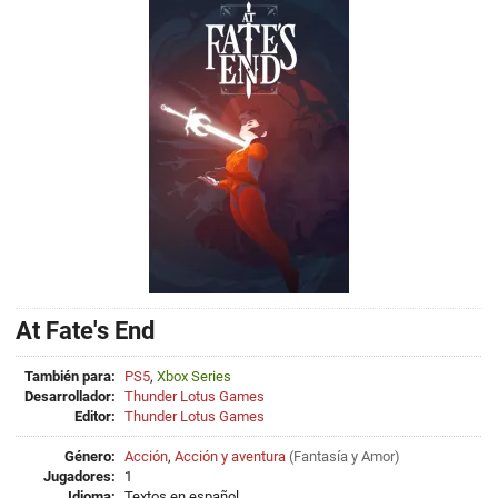
At Fate's End
También para:
PS5
,
Xbox Series
Desarrollador:
Thunder Lotus Games
Editor:
Thunder Lotus Games
Género:
Acción
,
Acción y aventura
(
Fantasía
y
Amor
)
Jugadores:
1
Idioma:
Textos en español