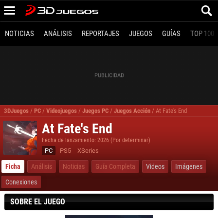
NOTICIAS
ANÁLISIS
REPORTAJES
JUEGOS
GUÍAS
TOP 100
3DJuegos
/
PC
/
Videojuegos
/
Juegos PC
/
Juegos Acción
/
At Fate's End
At Fate's End
Fecha de lanzamiento: 2026 (Por determinar)
PC
PS5
XSeries
Ficha
Análisis
Noticias
Guía Completa
Videos
Imágenes
Conexiones
SOBRE EL JUEGO