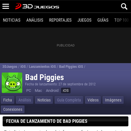
NOTICIAS
ANÁLISIS
REPORTAJES
JUEGOS
GUÍAS
TOP 100
3DJuegos
/
iOS
/
Lanzamientos iOS
/
Bad Piggies iOS
/
Requisitos Bad Piggies iOS
/
Bad Piggies
Fecha de lanzamiento: 27 de septiembre de 2012
PC
Mac
Android
iOS
Ficha
Análisis
Noticias
Guía Completa
Videos
Imágenes
Conexiones
FECHA DE LANZAMIENTO DE BAD PIGGIES