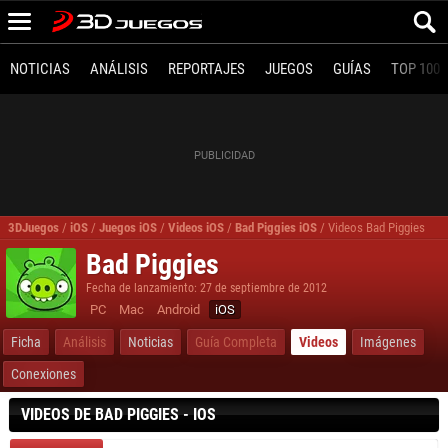
NOTICIAS
ANÁLISIS
REPORTAJES
JUEGOS
GUÍAS
TOP 100
3DJuegos
/
iOS
/
Juegos iOS
/
Videos iOS
/
Bad Piggies iOS
/
Videos Bad Piggies
Bad Piggies
Fecha de lanzamiento: 27 de septiembre de 2012
PC
Mac
Android
iOS
Ficha
Análisis
Noticias
Guía Completa
Videos
Imágenes
Conexiones
VIDEOS DE BAD PIGGIES - IOS