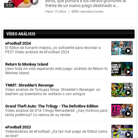
Birds, que pondrá a los cerdos gruñones al
frente de un nuevo juego destinado a...
0:31
Hace 13 años / 8883 reproducciones
VÍDEO ANÁLISIS
eFootball 2024
El fútbol de Konami mejora, ¿lo suficiente para recordar a
PES? Vídeo análisis de eFootball 2024
Return to Monkey Island
Llevo toda mi vida esperando este juego: análisis de Return to
Monkey Island
TNMT: Shredder's Revenge
Vídeo análisis de Tortugas Ninja: Shredder's Revenger: un
beat'em up buenísimo en solitario o con amigos
Grand Theft Auto: The Trilogy - The Definitive Edition
Vídeo análisis de GTA Trilogy Remastered: ¿hay motivos para
tanta polémica? Lo vemos en su review
eFootball 2023
VideoAnálisis de eFootball: ¿Es tan mal juego de fútbol como
se dice?