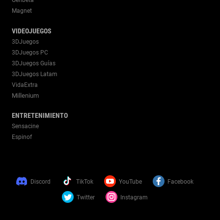
Genbeta
Magnet
VIDEOJUEGOS
3DJuegos
3DJuegos PC
3DJuegos Guías
3DJuegos Latam
VidaExtra
Millenium
ENTRETENIMIENTO
Sensacine
Espinof
Discord
TikTok
YouTube
Facebook
Twitter
Instagram