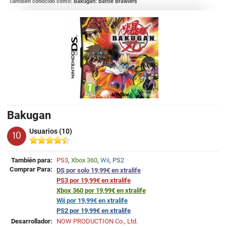
También conocido como:
Bakugan: Battle Brawlers
Bakugan
Usuarios (10)
10
También para:
PS3
,
Xbox 360
,
Wii
,
PS2
Comprar Para:
DS por solo 19,99€ en xtralife
PS3 por 19,99€ en xtralife
Xbox 360 por 19,99€ en xtralife
Wii por 19,99€ en xtralife
PS2 por 19,99€ en xtralife
Desarrollador:
NOW PRODUCTION Co., Ltd.