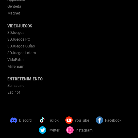
Genbeta
Magnet
VIDEOJUEGOS
3DJuegos
3DJuegos PC
3DJuegos Guías
3DJuegos Latam
VidaExtra
Millenium
ENTRETENIMIENTO
Sensacine
Espinof
Discord
TikTok
YouTube
Facebook
Twitter
Instagram