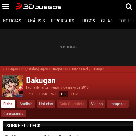
NOTICIAS
ANÁLISIS
REPORTAJES
JUEGOS
GUÍAS
TOP 100
3DJuegos
/
DS
/
Videojuegos
/
Juegos DS
/
Juegos Rol
/
Bakugan DS
Bakugan
Fecha de lanzamiento: 7 de mayo de 2010
PS3
X360
Wii
DS
PS2
Ficha
Análisis
Noticias
Guía Completa
Videos
Imágenes
Conexiones
SOBRE EL JUEGO