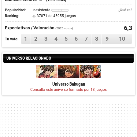
Popularidad:
Inexistente
¿Qué es?
Ranking:
37071 de 45955 juegos
6,3
Expectativas / Valoración
(
2020
votos)
1
2
3
4
5
6
7
8
9
10
Tu voto:
UNIVERSO RELACIONADO
Universo Bakugan
Consulta este universo formado por 13 juegos