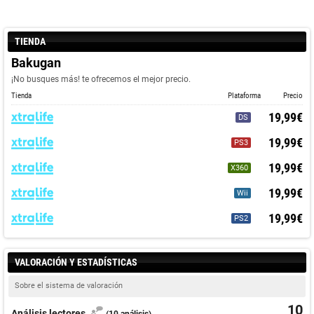
TIENDA
Bakugan
¡No busques más! te ofrecemos el mejor precio.
Tienda
Plataforma
Precio
19,99€
DS
19,99€
PS3
19,99€
X360
19,99€
Wii
19,99€
PS2
VALORACIÓN Y ESTADÍSTICAS
Sobre el sistema de valoración
10
Análisis lectores
(10 análisis)