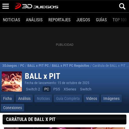
NOTICIAS
ANÁLISIS
REPORTAJES
JUEGOS
GUÍAS
TOP 100
3DJuegos
/
PC
/
BALL x PIT PC
/
BALL x PIT PC Requisitos
/
Carátula de BALL x PIT para PC
BALL x PIT
Fecha de lanzamiento: 15 de octubre de 2025
Switch 2
PC
PS5
XSeries
Switch
Ficha
Análisis
Noticias
Guía Completa
Videos
Imágenes
Conexiones
CARÁTULA DE BALL X PIT