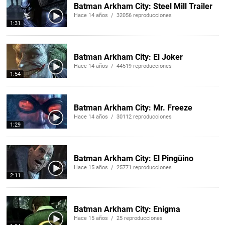
Batman Arkham City: Steel Mill Trailer
Hace 14 años / 32056 reproducciones
1:31
Batman Arkham City: El Joker
Hace 14 años / 44519 reproducciones
1:54
Batman Arkham City: Mr. Freeze
Hace 14 años / 30112 reproducciones
1:29
Batman Arkham City: El Pingüino
Hace 15 años / 25771 reproducciones
2:11
Batman Arkham City: Enigma
Hace 15 años / 25 reproducciones