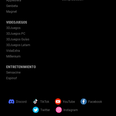
Applesfera
Genbeta
Magnet
VIDEOJUEGOS
3DJuegos
3DJuegos PC
3DJuegos Guías
3DJuegos Latam
VidaExtra
Millenium
ENTRETENIMIENTO
Sensacine
Espinof
Discord
TikTok
YouTube
Facebook
Twitter
Instagram