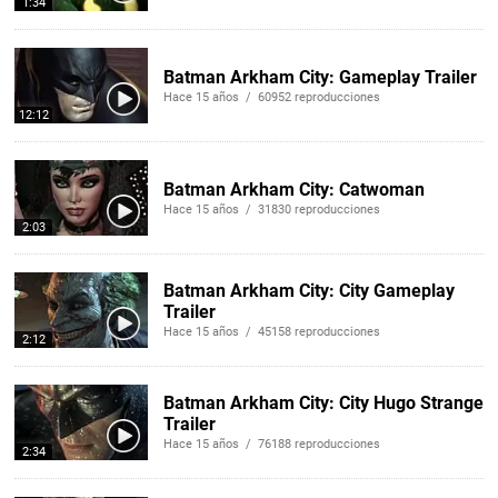
1:34
Batman Arkham City: Gameplay Trailer
Hace 15 años / 60952 reproducciones
12:12
Batman Arkham City: Catwoman
Hace 15 años / 31830 reproducciones
2:03
Batman Arkham City: City Gameplay
Trailer
Hace 15 años / 45158 reproducciones
2:12
Batman Arkham City: City Hugo Strange
Trailer
Hace 15 años / 76188 reproducciones
2:34