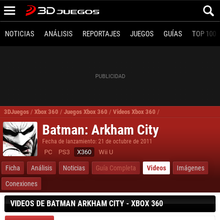
NOTICIAS
ANÁLISIS
REPORTAJES
JUEGOS
GUÍAS
TOP 100
3DJuegos
/
Xbox 360
/
Juegos Xbox 360
/
Videos Xbox 360
/
Batman Arkham City X
Batman: Arkham City
Fecha de lanzamiento: 21 de octubre de 2011
PC
PS3
X360
Wii U
Ficha
Análisis
Noticias
Guía Completa
Videos
Imágenes
Conexiones
VIDEOS DE BATMAN ARKHAM CITY - XBOX 360