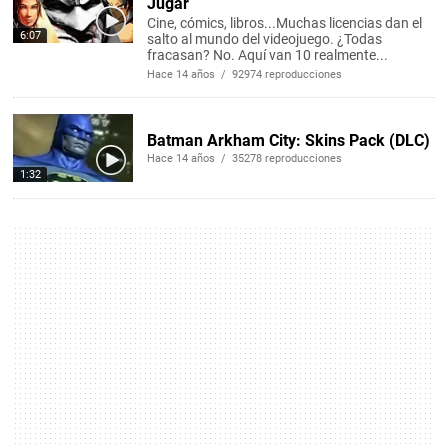
Jugar
Cine, cómics, libros...Muchas licencias dan el
6:07
salto al mundo del videojuego. ¿Todas
fracasan? No. Aquí van 10 realmente...
Hace 14 años / 92974 reproducciones
Batman Arkham City: Skins Pack (DLC)
Hace 14 años / 35278 reproducciones
1:32