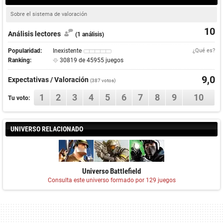
Sobre el sistema de valoración
10
Análisis lectores
(1 análisis)
Popularidad:
Inexistente
¿Qué es?
Ranking:
30819 de 45955 juegos
9,0
Expectativas / Valoración
(
387
votos)
1
2
3
4
5
6
7
8
9
10
Tu voto:
UNIVERSO RELACIONADO
Universo Battlefield
Consulta este universo formado por 129 juegos