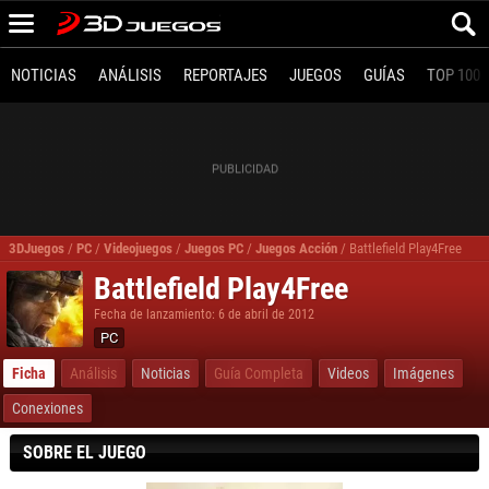
NOTICIAS
ANÁLISIS
REPORTAJES
JUEGOS
GUÍAS
TOP 100
3DJuegos
/
PC
/
Videojuegos
/
Juegos PC
/
Juegos Acción
/
Battlefield Play4Free
Battlefield Play4Free
Fecha de lanzamiento: 6 de abril de 2012
PC
Ficha
Análisis
Noticias
Guía Completa
Videos
Imágenes
Conexiones
SOBRE EL JUEGO