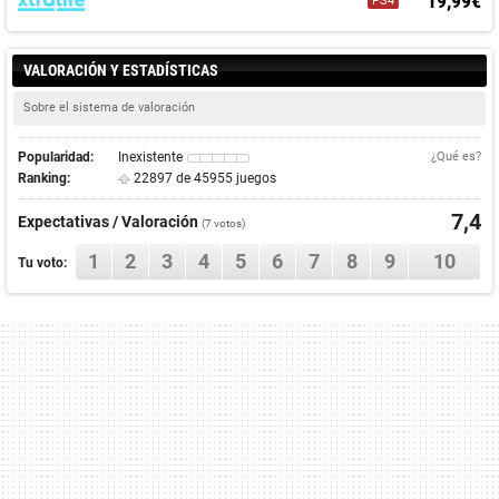
19,99€
PS4
VALORACIÓN Y ESTADÍSTICAS
Sobre el sistema de valoración
Popularidad:
Inexistente
¿Qué es?
Ranking:
22897 de 45955 juegos
7,4
Expectativas / Valoración
(
7
votos)
1
2
3
4
5
6
7
8
9
10
Tu voto: