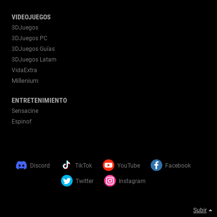
VIDEOJUEGOS
3DJuegos
3DJuegos PC
3DJuegos Guías
3DJuegos Latam
VidaExtra
Millenium
ENTRETENIMIENTO
Sensacine
Espinof
Discord
TikTok
YouTube
Facebook
Twitter
Instagram
Subir