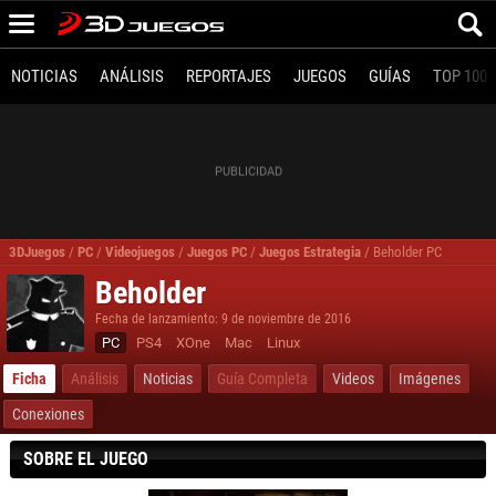
NOTICIAS
ANÁLISIS
REPORTAJES
JUEGOS
GUÍAS
TOP 100
3DJuegos
/
PC
/
Videojuegos
/
Juegos PC
/
Juegos Estrategia
/
Beholder PC
Beholder
Fecha de lanzamiento: 9 de noviembre de 2016
PC
PS4
XOne
Mac
Linux
Ficha
Análisis
Noticias
Guía Completa
Videos
Imágenes
Conexiones
SOBRE EL JUEGO