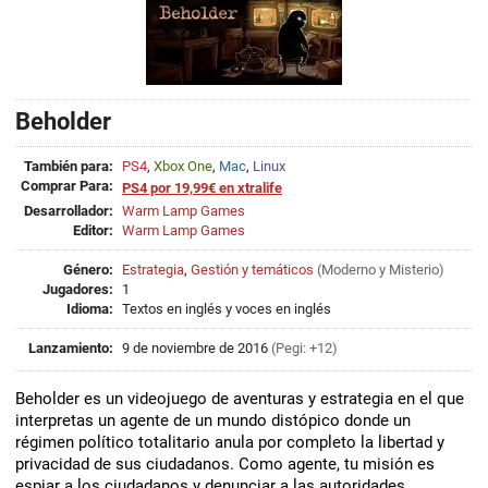
Beholder
También para:
PS4
,
Xbox One
,
Mac
,
Linux
Comprar Para:
PS4 por 19,99€ en xtralife
Desarrollador:
Warm Lamp Games
Editor:
Warm Lamp Games
Género:
Estrategia
,
Gestión y temáticos
(
Moderno
y
Misterio
)
Jugadores:
1
Idioma:
Textos en inglés y voces en inglés
Lanzamiento:
9 de noviembre de 2016
(Pegi: +12)
Beholder es un videojuego de aventuras y estrategia en el que
interpretas un agente de un mundo distópico donde un
régimen político totalitario anula por completo la libertad y
privacidad de sus ciudadanos. Como agente, tu misión es
espiar a los ciudadanos y denunciar a las autoridades