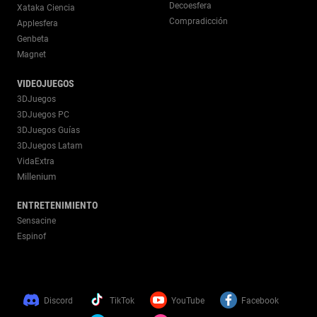
Decoesfera
Xataka Ciencia
Compradicción
Applesfera
Genbeta
Magnet
VIDEOJUEGOS
3DJuegos
3DJuegos PC
3DJuegos Guías
3DJuegos Latam
VidaExtra
Millenium
ENTRETENIMIENTO
Sensacine
Espinof
Discord
TikTok
YouTube
Facebook