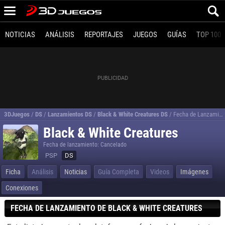
NOTICIAS
ANÁLISIS
REPORTAJES
JUEGOS
GUÍAS
TOP 100
3DJuegos
/
DS
/
Lanzamientos DS
/
Black & White Creatures DS
/
Fecha de Lanzamiento de Black & White Creatures
Black & White Creatures
Fecha de lanzamiento: Cancelado
PSP
DS
Ficha
Análisis
Noticias
Guía Completa
Videos
Imágenes
Conexiones
FECHA DE LANZAMIENTO DE BLACK & WHITE CREATURES