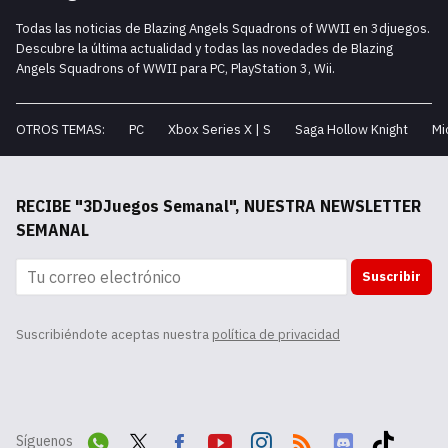
Todas las noticias de Blazing Angels Squadrons of WWII en 3djuegos.
Descubre la última actualidad y todas las novedades de Blazing
Angels Squadrons of WWII para PC, PlayStation 3, Wii.
OTROS TEMAS:
PC
Xbox Series X | S
Saga Hollow Knight
Mi
RECIBE "3DJuegos Semanal", NUESTRA NEWSLETTER
SEMANAL
Suscribir
Suscribiéndote aceptas nuestra
política de privacidad
Síguenos