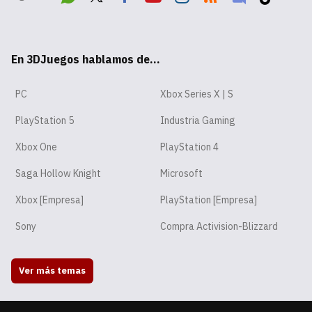
Wha
Twit
Fac
Yout
Inst
RSS
Disc
Tikt
tsA
ter
ebo
ube
agr
ord
ok
En 3DJuegos hablamos de...
pp
ok
am
PC
Xbox Series X | S
PlayStation 5
Industria Gaming
Xbox One
PlayStation 4
Saga Hollow Knight
Microsoft
Xbox [Empresa]
PlayStation [Empresa]
Sony
Compra Activision-Blizzard
Ver más temas