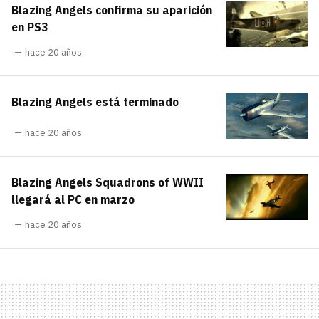
Blazing Angels confirma su aparición
carácter inicial), pero no mayúsculas, espacios,
¿Todavía no tienes cuenta?
tildes o caracteres especiales.
en PS3
He leído y acepto la
politica de
hace 20 años
Regístrate gratis
privacidad y de participación
Registrarse en 3DJuegos
Blazing Angels está terminado
El inicio de sesión con Facebook ya no está
hace 20 años
disponible, pero puedes seguir usando tu cuenta
de 3DJuegos:
Entra con Google
Blazing Angels Squadrons of WWII
Recupera tu acceso con Facebook
llegará al PC en marzo
hace 20 años
¿Ya tienes cuenta?
Entra en 3DJuegos