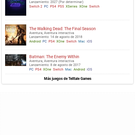
Lanzamiento: 2027 (Por determinar)
Switch 2
PC
PS4
PS5
XSeries
XOne
Switch
The Walking Dead: The Final Season
Aventura, Aventura interactiva
Lanzamiento: 14 de agosto de 2018
Android
PC
PS4
XOne
Switch
Mac
iOS
Batman: The Enemy Within
Aventura, Aventura interactiva
Lanzamiento: 8 de agosto de 2017
PC
PS4
XOne
Switch
Mac
Android
iOS
Más juegos de Telltale Games