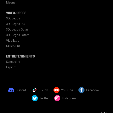
Magnet
VIDEOJUEGOS
3DJuegos
3DJuegos PC
3DJuegos Guías
3DJuegos Latam
VidaExtra
Millenium
ENTRETENIMIENTO
Sensacine
Espinof
Discord
TikTok
YouTube
Facebook
Twitter
Instagram