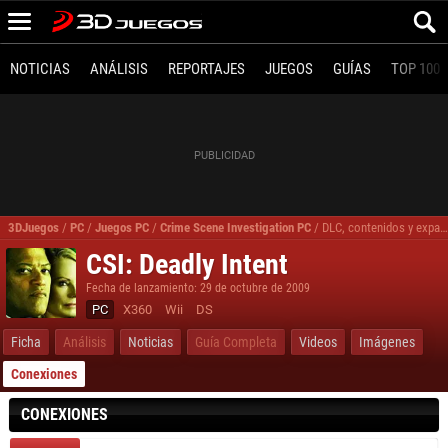
NOTICIAS
ANÁLISIS
REPORTAJES
JUEGOS
GUÍAS
TOP 100
3DJuegos
/
PC
/
Juegos PC
/
Crime Scene Investigation PC
/
DLC, contenidos y expansiones Crime Scene Investigation PC
CSI: Deadly Intent
Fecha de lanzamiento: 29 de octubre de 2009
PC
X360
Wii
DS
Ficha
Análisis
Noticias
Guía Completa
Videos
Imágenes
Conexiones
CONEXIONES