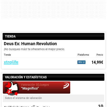
TIENDA
Deus Ex: Human Revolution
¡No busques más! te ofrecemos el mejor precio.
Tienda
Plataforma
Precio
14,99€
Wii U
VALORACIÓN Y ESTADÍSTICAS
Valoración 3DJuegos
“Magnífico”
Sobre el sistema de valoración
10