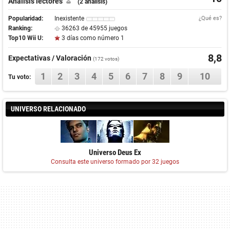
Análisis lectores
(2 análisis)
Popularidad:
Inexistente
¿Qué es?
Ranking:
36263 de 45955 juegos
Top10 Wii U:
3 días como número 1
8,8
Expectativas / Valoración
(
172
votos)
1
2
3
4
5
6
7
8
9
10
Tu voto:
UNIVERSO RELACIONADO
Universo Deus Ex
Consulta este universo formado por 32 juegos