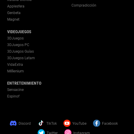
Compradicción
Applesfera
Genbeta
Magnet
VIDEOJUEGOS
3DJuegos
3DJuegos PC
3DJuegos Guías
3DJuegos Latam
VidaExtra
Millenium
ENTRETENIMIENTO
Sensacine
Espinof
Discord
TikTok
YouTube
Facebook
Twitter
Instagram