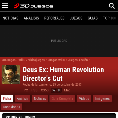
NOTICIAS
ANÁLISIS
REPORTAJES
JUEGOS
GUÍAS
TOP 100
3DJuegos
/
Wii U
/
Videojuegos
/
Juegos Wii U
/
Juegos Acción
/
Deus Ex Human Revol
Deus Ex: Human Revolution
Director's Cut
Fecha de lanzamiento: 25 de octubre de 2013
PC
PS3
X360
Wii U
Mac
Ficha
Análisis
Noticias
Guía Completa
Videos
Imágenes
Conexiones
SOBRE EL JUEGO