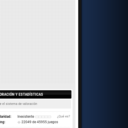
ORACIÓN Y ESTADÍSTICAS
e el sistema de valoración
aridad:
Inexistente
¿Qué es?
ing:
22049 de 45955 juegos