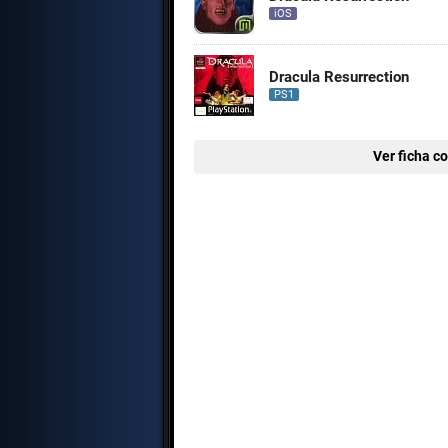
iOS
Dracula Resurrection
PS1
Ver ficha c