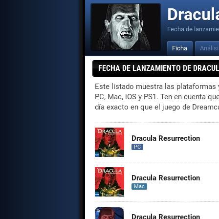
Dracul
Fecha de lanzamie
Ficha
Anális
FECHA DE LANZAMIENTO DE DRACU
Este listado muestra las plataformas
PC, Mac, iOS y PS1. Ten en cuenta que 
día exacto en que el juego de Dreamcat
Dracula Resurrection
PC
Dracula Resurrection
Mac
Dracula Resurrection