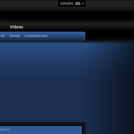
ESPAÑOL (
ES
)
Videos
100
Lanzamientos
ection