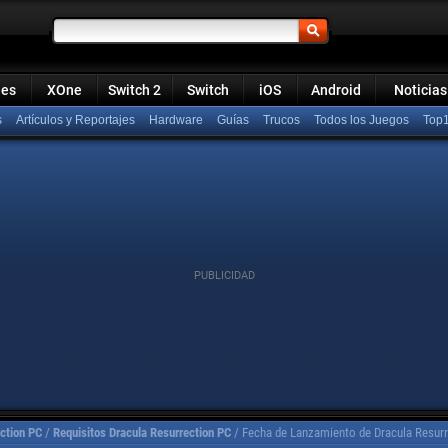
ies
XOne
Switch 2
Switch
iOS
Android
Noticias
s
Artículos y Reportajes
Hardware
Guías
Trucos
Todos los Juegos
Top
ction PC
/
Requisitos Dracula Resurrection PC
/
Fecha de Lanzamiento de Dracula Resurr