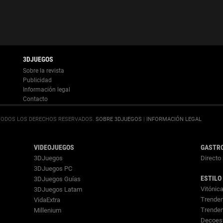
Información legal
.
SOBRE 3DJUEGOS
|
INFORMACIÓN LEGAL
VIDEOJUEGOS
GASTR
3DJuegos
Directo 
3DJuegos PC
ESTILO
3DJuegos Guías
Vitónic
3DJuegos Latam
Trenden
VidaExtra
Trende
Millenium
Decoes