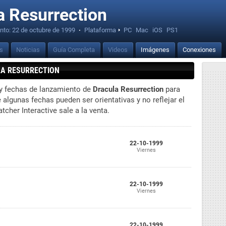
a Resurrection
nto:
22 de octubre de 1999
·
Plataforma
PC
Mac
iOS
PS1
is
Noticias
Guía Completa
Videos
Imágenes
Conexiones
LA RESURRECTION
 y fechas de lanzamiento de
Dracula Resurrection
para
algunas fechas pueden ser orientativas y no reflejar el
cher Interactive sale a la venta.
22-10-1999
Viernes
22-10-1999
Viernes
22-10-1999