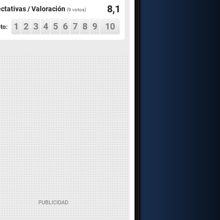
8,1
ctativas / Valoración
(
9
votos)
1
2
3
4
5
6
7
8
9
10
to: