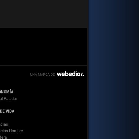
ONOMÍA
al Paladar
 DE VIDA
a
cias
ncias Hombre
fera