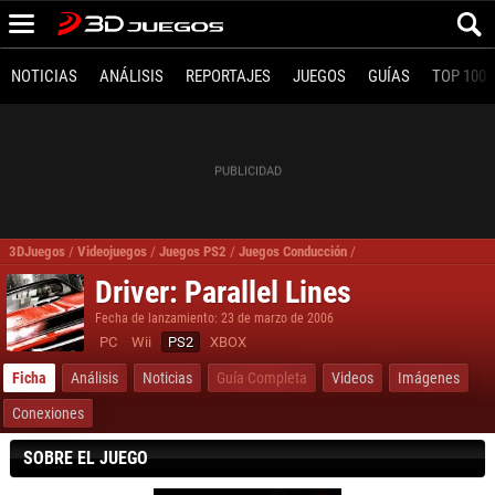
NOTICIAS
ANÁLISIS
REPORTAJES
JUEGOS
GUÍAS
TOP 100
3DJuegos
/
Videojuegos
/
Juegos PS2
/
Juegos Conducción
/
Driver Parallel Lines PS
Driver: Parallel Lines
Fecha de lanzamiento: 23 de marzo de 2006
PC
Wii
PS2
XBOX
Ficha
Análisis
Noticias
Guía Completa
Videos
Imágenes
Conexiones
SOBRE EL JUEGO