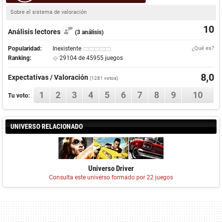
Sobre el sistema de valoración
10
Análisis lectores
(3 análisis)
Popularidad:
Inexistente
¿Qué es?
Ranking:
29104 de 45955 juegos
8,0
Expectativas / Valoración
(
1281
votos)
1
2
3
4
5
6
7
8
9
10
Tu voto:
UNIVERSO RELACIONADO
Universo Driver
Consulta este universo formado por 22 juegos