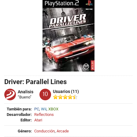
Driver: Parallel Lines
Usuarios (11)
Analisis
10
“Bueno”
También para:
PC
,
Wii
,
XBOX
Desarrollador:
Reflections
Editor:
Atari
Género:
Conducción
,
Arcade